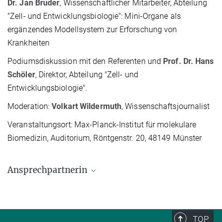
Dr. Jan Bruder
, Wissenschaftlicher Mitarbeiter, Abteilung
"Zell- und Entwicklungsbiologie": Mini-Organe als
ergänzendes Modellsystem zur Erforschung von
Krankheiten
Podiumsdiskussion mit den Referenten und
Prof. Dr. Hans
Schöler
, Direktor, Abteilung "Zell- und
Entwicklungsbiologie".
Moderation:
Volkart Wildermuth
, Wissenschaftsjournalist
Veranstaltungsort: Max-Planck-Institut für molekulare
Biomedizin, Auditorium, Röntgenstr. 20, 48149 Münster
Ansprechpartnerin
Claudia Zerrer
Referentin / Abteilung Kommunikation
Generalverwaltung der Max-Planck-Gesellschaft, München
TOP