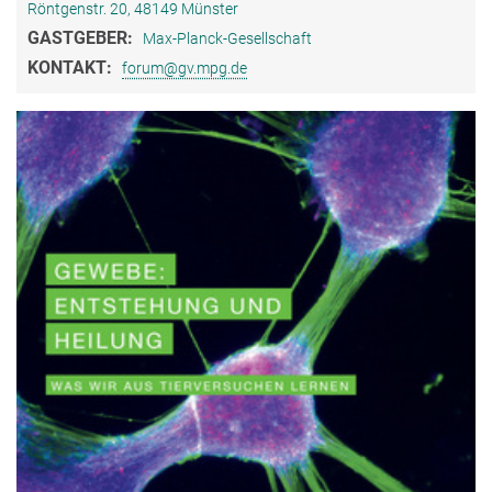
Röntgenstr. 20, 48149 Münster
GASTGEBER:
Max-Planck-Gesellschaft
KONTAKT:
forum@gv.mpg.de