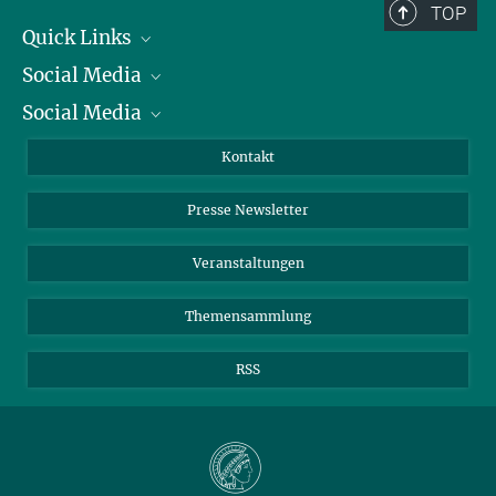
TOP
Quick Links
Social Media
Präsident
Social Media
Zahlen und Fakten
Bluesky
Jahresbericht
Mastodon
Facebook
Kontakt
Einkauf
LinkedIn
Instagram
Presse Newsletter
Meldestelle Fehlverhalten
TikTok
YouTube
Netiquette
Veranstaltungen
Themensammlung
RSS