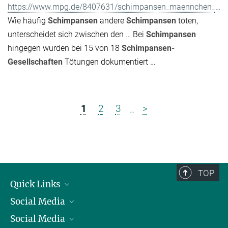
https://www.mpg.de/8407631/schimpansen_maennchen_gewalt
Wie häufig
Schimpansen
andere
Schimpansen
töten,
unterscheidet sich zwischen den … Bei
Schimpansen
hingegen wurden bei 15 von 18
Schimpansen-
Gesellschaften
Tötungen dokumentiert …
1
2
3
>
…
TOP
Quick Links
Social Media
Präsident
Social Media
Zahlen und Fakten
Bluesky