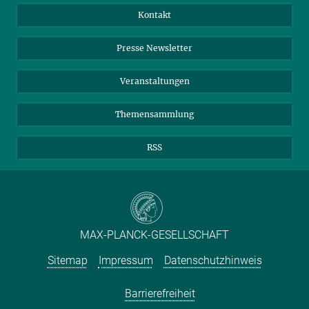
Jahresbericht
Mastodon
Facebook
Kontakt
Einkauf
LinkedIn
Instagram
Presse Newsletter
Meldestelle Fehlverhalten
TikTok
YouTube
Netiquette
Veranstaltungen
Themensammlung
RSS
MAX-PLANCK-GESELLSCHAFT
Sitemap
Impressum
Datenschutzhinweis
Barrierefreiheit