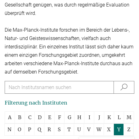
Gesellschaft genügen, was durch regelmäßige Evaluation
überprüft wird.
Die Max-Planck-Institute forschen im Bereich der Lebens-,
Natur- und Geisteswissen­schaften, vielfach auch
interdisziplinär. Ein einzelnes Institut lässt sich daher kaum
einem einzigen Forschungsgebiet zuordnen, umgekehrt
arbeiten verschiedene Max-Planck-Institute durchaus auch
auf demselben Forschungsgebiet.
Filterung nach Instituten
A
B
C
D
E
F
G
H
I
J
K
L
M
N
O
P
Q
R
S
T
U
V
W
X
Y
Z