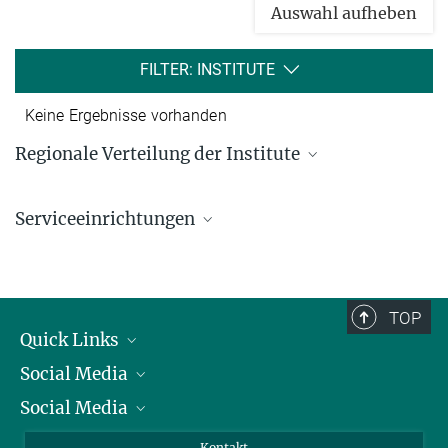
Auswahl aufheben
FILTER: INSTITUTE
Keine Ergebnisse vorhanden
Regionale Verteilung der Institute
Kartenansicht: Institute in den Bundesländern und
im Ausland
Serviceeinrichtungen
Serviceeinrichtungen für die Forschung
TOP
Quick Links
Social Media
Präsident
Social Media
Zahlen und Fakten
Bluesky
Jahresbericht
Mastodon
Facebook
Kontakt