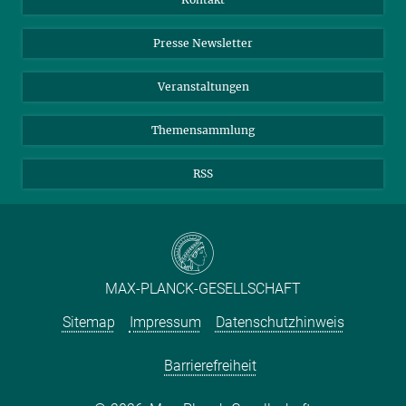
Einkauf
LinkedIn
Instagram
Presse Newsletter
Meldestelle Fehlverhalten
TikTok
YouTube
Netiquette
Veranstaltungen
Themensammlung
RSS
MAX-PLANCK-GESELLSCHAFT
Sitemap
Impressum
Datenschutzhinweis
Barrierefreiheit