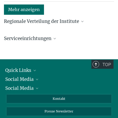
Mehr anzeigen
Regionale Verteilung der Institute
Kartenansicht: Institute in den Bundesländern und
im Ausland
Serviceeinrichtungen
Serviceeinrichtungen für die Forschung
TOP
Quick Links
Social Media
Präsident
Social Media
Zahlen und Fakten
Bluesky
Jahresbericht
Mastodon
Facebook
Kontakt
Einkauf
LinkedIn
Instagram
Presse Newsletter
Meldestelle Fehlverhalten
TikTok
YouTube