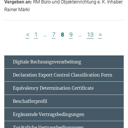
Vergeben an:
RM Büro-und Objekteinrichtung e. K. Inhaber:
Rainer Märkl
<
1
…
7
8
9
…
13
>
Digitale Rechnungsverarbeitung
Declaration Export Control Classification Form
Equivalency Determination Certificate
Beschafferprofil
Ergänzende Vertrags­bedingungen
Zusätzliche Vertrags­bedingungen