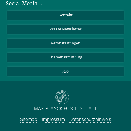
Social Media
Zahlen und Fakten
Bluesky
Jahresbericht
Mastodon
Facebook
Kontakt
Einkauf
LinkedIn
Instagram
Presse Newsletter
Meldestelle Fehlverhalten
TikTok
YouTube
Netiquette
Veranstaltungen
Themensammlung
RSS
MAX-PLANCK-GESELLSCHAFT
Sitemap
Impressum
Datenschutzhinweis