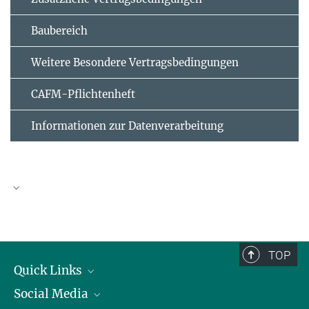
Baubereich
Weitere Besondere Vertragsbedingungen
CAFM-Pflichtenheft
Informationen zur Datenverarbeitung
Eigenerklärung für nicht präqualifizierte
Unternehmen in folgendem Vergabeverfahren (VHB
124)
TOP
Quick Links
EVB-IT und BVB
Social Media
Präsident