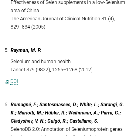
Effectiveness of Selen supplements in a low-Selenium
area of China
The American Journal of Clinical Nutrition 81 (4),
829–834 (2005)
5.
Rayman, M. P.
Selenium and human health
Lancet 379 (9822), 1256–1268 (2012)
DOI
6.
Romagné, F.; Santesmasses, D.; White, L.; Sarangi, G.
K.; Mariotti, M.; Hübler, R.; Weihmann, A.; Parra, G.;
Gladyshev, V. N.; Guigó, R.; Castellano, S.
SelenoDB 2.0: Annotation of Seleniumoprotein genes