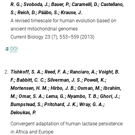
R. G.; Svoboda, J.; Bauer, P.; Caramelli, D.; Castellano,
S.; Reich, D.; Pääbo, S.; Krause, J.
A revised timescale for human evolution based on
ancient mitochondrial genomes
Current Biology 23 (7), 553–559 (2013)
DOI
2.
Tishkoff, S. A.; Reed, F. A.; Ranciaro, A.; Voight, B.
F.; Babbitt, C. C.; Silverman, J. S.; Powell, K.;
Mortensen, H. M.; Hirbo, J. B.; Osman, M.; Ibrahim,
M.; Omar, S. A.; Lema, G.; Nyambo, T. B.; Ghori, J.;
Bumpstead, S.; Pritchard, J. K.; Wray, G. A.;
Deloukas, P.
Convergent adaptation of human lactase persistence
in Africa and Europe