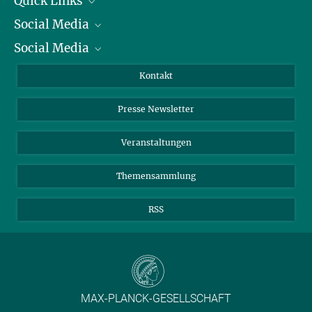
Quick Links
Social Media
Präsident
Social Media
Zahlen und Fakten
Bluesky
Jahresbericht
Mastodon
Facebook
Kontakt
Einkauf
LinkedIn
Instagram
Presse Newsletter
Meldestelle Fehlverhalten
TikTok
YouTube
Netiquette
Veranstaltungen
Themensammlung
RSS
MAX-PLANCK-GESELLSCHAFT