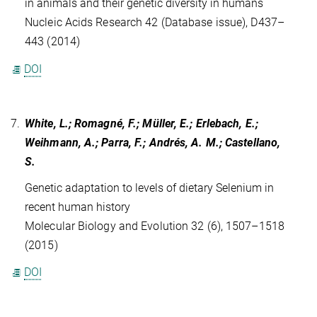
in animals and their genetic diversity in humans
Nucleic Acids Research 42 (Database issue), D437–
443 (2014)
DOI
7.
White, L.; Romagné, F.; Müller, E.; Erlebach, E.;
Weihmann, A.; Parra, F.; Andrés, A. M.; Castellano,
S.
Genetic adaptation to levels of dietary Selenium in
recent human history
Molecular Biology and Evolution 32 (6), 1507–1518
(2015)
DOI