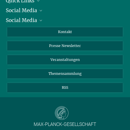
Quick Links
Social Media
Präsident
Social Media
Zahlen und Fakten
Bluesky
Jahresbericht
Mastodon
Facebook
Kontakt
Einkauf
LinkedIn
Instagram
Presse Newsletter
Meldestelle Fehlverhalten
TikTok
YouTube
Netiquette
Veranstaltungen
Themensammlung
RSS
MAX-PLANCK-GESELLSCHAFT