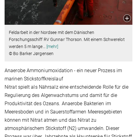
Feldarbeit in der Nordsee mit dem Dänischen
Forschungsschiff RV Gunnar Thorson. Mit einem Schwerelot
werden 5 m lange
…
[mehr]
© Bo Barker Jørgensen
Anaerobe Ammoniumoxidation - ein neuer Prozess im
marinen Stickstoffkreislauf
Nitrat spielt als Nährsalz eine entscheidende Rolle für die
Regulierung des Algenwachstums und damit für die
Produktivität des Ozeans. Anaerobe Bakterien im
Meeresboden und in Sauerstoffarmen Meeresgebieten
können mit Nitrat atmen und das Nitrat zu
atmosphärischem Stickstoff (N2) umwandeln. Dieser
Prozess war über Jahrzehnte als Hauptsenke für Stickstoff