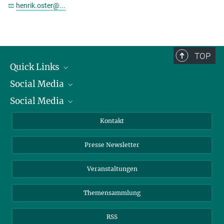
henrik.oster@...
TOP
Quick Links
Social Media
Präsident
Social Media
Zahlen und Fakten
Bluesky
Jahresbericht
Mastodon
Facebook
Kontakt
Einkauf
LinkedIn
Instagram
Presse Newsletter
Meldestelle Fehlverhalten
TikTok
YouTube
Netiquette
Veranstaltungen
Themensammlung
RSS