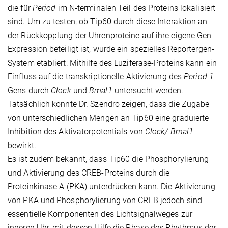
die für
Period
im N-terminalen Teil des Proteins lokalisiert
sind. Um zu testen, ob Tip60 durch diese Interaktion an
der Rückkopplung der Uhrenproteine auf ihre eigene Gen-
Expression beteiligt ist, wurde ein spezielles Reportergen-
System etabliert: Mithilfe des Luziferase-Proteins kann ein
Einfluss auf die transkriptionelle Aktivierung des
Period 1
-
Gens durch
Clock
und
Bmal1
untersucht werden.
Tatsächlich konnte Dr. Szendro zeigen, dass die Zugabe
von unterschiedlichen Mengen an Tip60 eine graduierte
Inhibition des Aktivatorpotentials von
Clock/ Bmal1
bewirkt.
Es ist zudem bekannt, dass Tip60 die Phosphorylierung
und Aktivierung des CREB-Proteins durch die
Proteinkinase A (PKA) unterdrücken kann. Die Aktivierung
von PKA und Phosphorylierung von CREB jedoch sind
essentielle Komponenten des Lichtsignalweges zur
inneren Uhr, mit dessen Hilfe die Phase des Rhythmus der