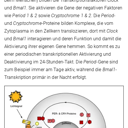
beim Menschen) bilden die Transkriptionsfaktoren
Clock
und
Bmal1
. Sie aktivieren die Gene der negativen Faktoren
wie
Period 1 & 2
sowie
Cryptochrome 1 & 2
. Die
Period
-
und
Cryptochrome
-Proteine bilden Komplexe, die vom
Zytoplasma in den Zellkern translozieren, dort mit
Clock
und
Bmal1
interagieren und deren Funktion und damit die
Aktivierung ihrer eigenen Gene hemmen. So kommt es zu
einer periodischen transkriptionellen Aktivierung und
Deaktivierung im 24-Stunden-Takt. Die
Period
-Gene sind
zum Beispiel immer am Tage aktiv, während die
Bmal1
-
Transkription primär in der Nacht erfolgt.