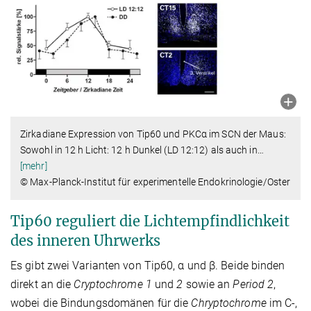
Zirkadiane Expression von Tip60 und PKCα im SCN der Maus:
Sowohl in 12 h Licht: 12 h Dunkel (LD 12:12) als auch in
…
[mehr]
© Max-Planck-Institut für experimentelle Endokrinologie/Oster
Tip60 reguliert die Lichtempfindlichkeit
des inneren Uhrwerks
Es gibt zwei Varianten von Tip60, α und β. Beide binden
direkt an die
Cryptochrome 1
und
2
sowie an
Period 2
,
wobei die Bindungsdomänen für die
Chryptochrome
im C-,