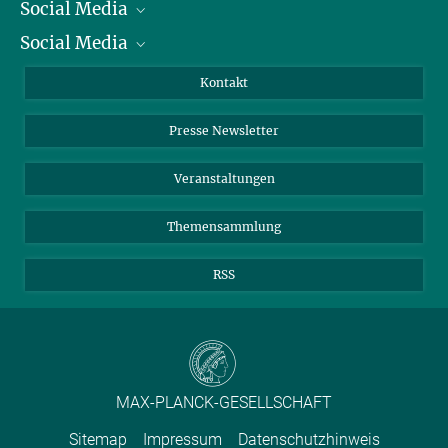
Social Media
Präsident
Social Media
Zahlen und Fakten
Bluesky
Jahresbericht
Mastodon
Facebook
Kontakt
Einkauf
LinkedIn
Instagram
Presse Newsletter
Meldestelle Fehlverhalten
TikTok
YouTube
Netiquette
Veranstaltungen
Themensammlung
RSS
MAX-PLANCK-GESELLSCHAFT
Sitemap
Impressum
Datenschutzhinweis