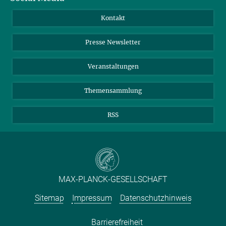
Jahresbericht
Mastodon
Facebook
Kontakt
Einkauf
LinkedIn
Instagram
Presse Newsletter
Meldestelle Fehlverhalten
TikTok
YouTube
Netiquette
Veranstaltungen
Themensammlung
RSS
MAX-PLANCK-GESELLSCHAFT
Sitemap
Impressum
Datenschutzhinweis
Barrierefreiheit