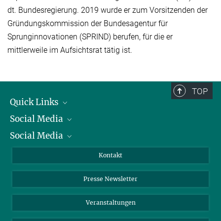
dt. Bundesregierung. 2019 wurde er zum Vorsitzenden der
Gründungskommission der Bundesagentur für
Sprunginnovationen (SPRIND) berufen, für die er
mittlerweile im Aufsichtsrat tätig ist.
TOP
Quick Links
Social Media
Präsident
Social Media
Zahlen und Fakten
Bluesky
Jahresbericht
Mastodon
Facebook
Kontakt
Einkauf
LinkedIn
Instagram
Presse Newsletter
Meldestelle Fehlverhalten
TikTok
YouTube
Netiquette
Veranstaltungen