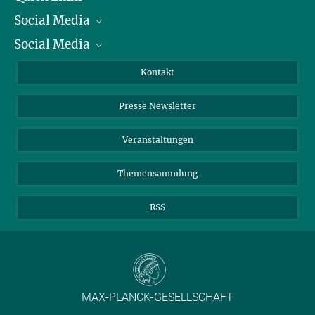
Social Media
Präsident
Social Media
Zahlen und Fakten
Bluesky
Jahresbericht
Mastodon
Facebook
Kontakt
Einkauf
LinkedIn
Instagram
Presse Newsletter
Meldestelle Fehlverhalten
TikTok
YouTube
Netiquette
Veranstaltungen
Themensammlung
RSS
MAX-PLANCK-GESELLSCHAFT