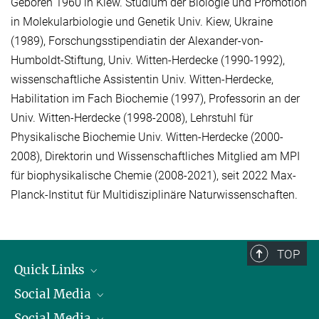
Geboren 1960 in Kiew. Studium der Biologie und Promotion
in Molekularbiologie und Genetik Univ. Kiew, Ukraine
(1989), Forschungsstipendiatin der Alexander-von-
Humboldt-Stiftung, Univ. Witten-Herdecke (1990-1992),
wissenschaftliche Assistentin Univ. Witten-Herdecke,
Habilitation im Fach Biochemie (1997), Professorin an der
Univ. Witten-Herdecke (1998-2008), Lehrstuhl für
Physikalische Biochemie Univ. Witten-Herdecke (2000-
2008), Direktorin und Wissenschaftliches Mitglied am MPI
für biophysikalische Chemie (2008-2021), seit 2022 Max-
Planck-Institut für Multidisziplinäre Naturwissenschaften.
TOP
Quick Links
Social Media
Präsident
Social Media
Zahlen und Fakten
Bluesky