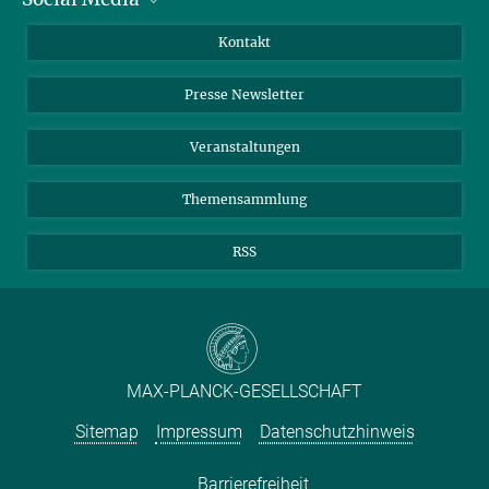
Jahresbericht
Mastodon
Facebook
Kontakt
Einkauf
LinkedIn
Instagram
Presse Newsletter
Meldestelle Fehlverhalten
TikTok
YouTube
Netiquette
Veranstaltungen
Themensammlung
RSS
MAX-PLANCK-GESELLSCHAFT
Sitemap
Impressum
Datenschutzhinweis
Barrierefreiheit