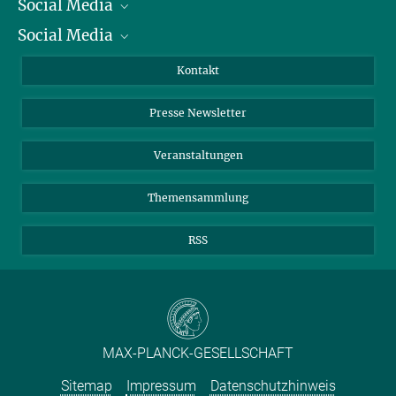
Social Media
Präsident
Social Media
Zahlen und Fakten
Bluesky
Jahresbericht
Mastodon
Facebook
Kontakt
Einkauf
LinkedIn
Instagram
Presse Newsletter
Meldestelle Fehlverhalten
TikTok
YouTube
Netiquette
Veranstaltungen
Themensammlung
RSS
MAX-PLANCK-GESELLSCHAFT
Sitemap
Impressum
Datenschutzhinweis