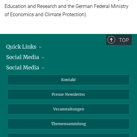
Education and Research and the German Federal Ministry
of Economics and Climate Protection)
TOP
Quick Links
Social Media
Präsident
Social Media
Zahlen und Fakten
Bluesky
Jahresbericht
Mastodon
Facebook
Kontakt
Einkauf
LinkedIn
Instagram
Presse Newsletter
Meldestelle Fehlverhalten
TikTok
YouTube
Netiquette
Veranstaltungen
Themensammlung