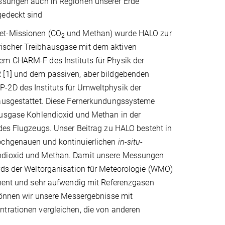
essungen auch in Regionen unserer Erde
gedeckt sind
t-Missionen (CO
und Methan) wurde HALO zur
2
scher Treibhausgase mit dem aktiven
m CHARM-F des Instituts für Physik der
[1] und dem passiven, aber bildgebenden
2D des Instituts für Umweltphysik der
ausgestattet. Diese Fernerkundungssysteme
ausgase Kohlendioxid und Methan in der
des Flugzeugs. Unser Beitrag zu HALO besteht in
ochgenauen und kontinuierlichen
in-situ
-
dioxid und Methan. Damit unsere Messungen
rds der Weltorganisation für Meteorologie (WMO)
anent und sehr aufwendig mit Referenzgasen
 können wir unsere Messergebnisse mit
trationen vergleichen, die von anderen