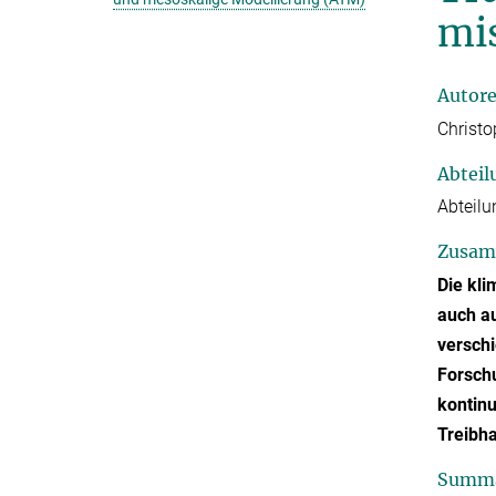
mi
Autor
Christo
Abteil
Abteilu
Zusam
Die kl
auch a
verschi
Forsch
kontinu
Treibh
Summ