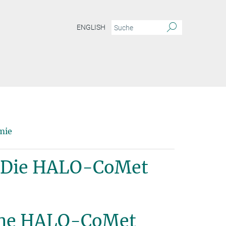
ENGLISH
mie
: Die HALO-CoMet
 the HALO-CoMet