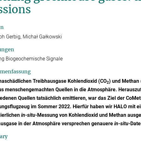
ssions
en
ph Gerbig, Michał Gałkowski
ungen
ng Biogeochemische Signale
menfassung
imaschädlichen Treibhausgase Kohlendioxid (CO
) und Methan
2
us menschengemachten Quellen in die Atmosphäre. Herauszufi
edenen Quellen tatsächlich emittieren, war das Ziel der CoMe
ungsflugzeug im Sommer 2022. Hierfür haben wir HALO mit 
ierlichen
in-situ-
Messung von Kohlendioxid und Methan ausges
ausgase in der Atmosphäre versprechen genauere
in-situ-
Date
ary