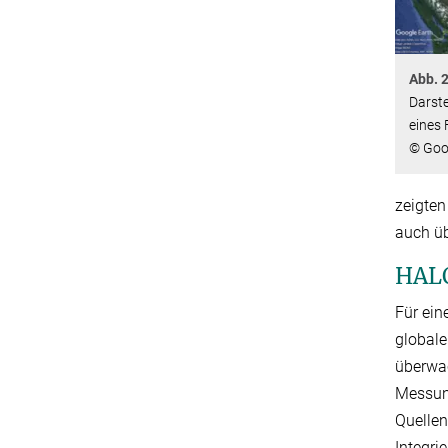
Abb. 
Darst
eines 
© Goo
zeigten
auch ü
HALO
Für ein
global
überwac
Messun
Quellen
Integri