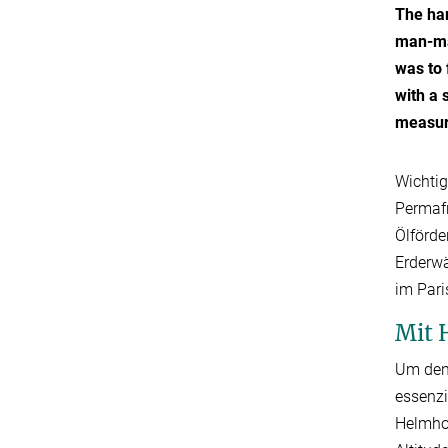
The ha
man-mad
was to 
with a 
measur
Wichtig
Permafr
Ölförd
Erderwä
im Par
Mit 
Um den 
essenzi
Helmhol