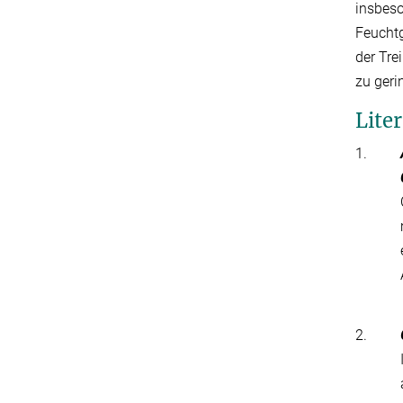
insbeso
Feuchtg
der Tre
zu geri
Lite
1.
2.