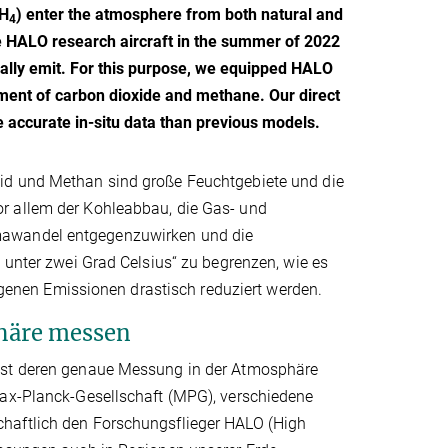
CH
) enter the atmosphere from both natural and
4
e HALO research aircraft in the summer of 2022
ally emit. For this purpose, we equipped HALO
ement of carbon dioxide and methane. Our direct
ccurate in-situ data than previous models.
id und Methan sind große Feuchtgebiete und die
r allem der Kohleabbau, die Gas- und
mawandel entgegenzuwirken und die
 unter zwei Grad Celsius“ zu begrenzen, wie es
nen Emissionen drastisch reduziert werden.
phäre messen
 ist deren genaue Messung in der Atmosphäre
Max-Planck-Gesellschaft (MPG), verschiedene
haftlich den Forschungsflieger HALO (High