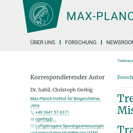
Hauptinhalt
ÜBER UNS
FORSCHUNG
NEWSROO
Treibhaus
Korrespondierender Autor
Forsch
Dr. habil. Christoph Gerbig
Tr
Max-Planck-Institut für Biogeochemie,
Jena
Mi
+49 3641 57-6371
cgerbig@...
Luftgetragene Spurengasmessungen
Tr
und mesoskalige Modellierung (ATM)