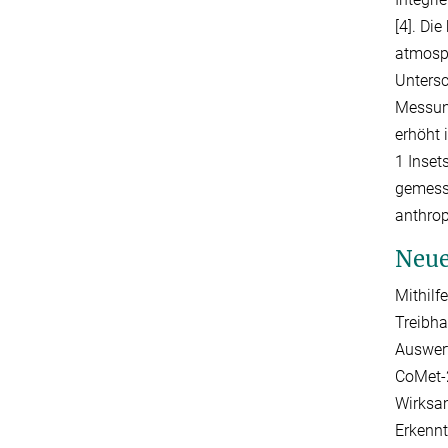
[4]. Di
atmosph
Untersc
Messung
erhöht 
1 Inset
gemesse
anthrop
Neue
Mithilf
Treibha
Auswer
CoMet-2
Wirksa
Erkennt