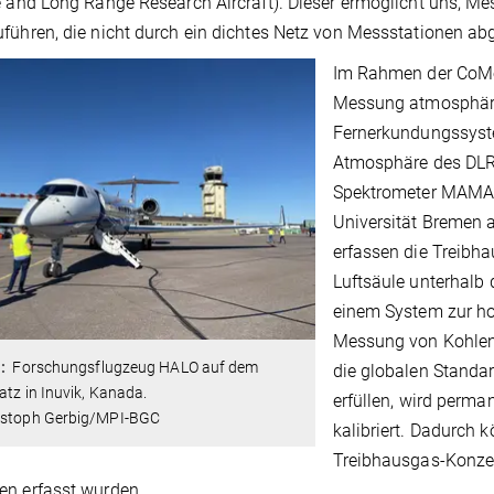
e and Long Range Research Aircraft). Dieser ermöglicht uns, M
führen, die nicht durch ein dichtes Netz von Messstationen ab
Im Rahmen der CoMe
Messung atmosphäri
Fernerkundungssyste
Atmosphäre des DLR 
Spektrometer MAMAP-
Universität Bremen 
erfassen die Treibh
Luftsäule unterhalb 
einem System zur h
Messung von Kohlen
1:
Forschungsflugzeug HALO auf dem
die globalen Standa
atz in Inuvik, Kanada.
erfüllen, wird perm
istoph Gerbig/MPI-BGC
kalibriert. Dadurch
Treibhausgas-Konzen
n erfasst wurden.