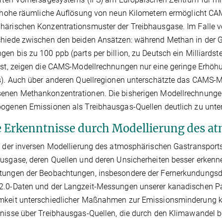
e hohe räumliche Auflösung von neun Kilometern ermöglicht CAMS
ärischen Konzentrationsmuster der Treibhausgase. Im Falle v
hiede zwischen den beiden Ansätzen: während Methan in der G
en bis zu 100 ppb (parts per billion, zu Deutsch ein Milliardst
ist, zeigen die CAMS-Modellrechnungen nur eine geringe Erhö
s). Auch über anderen Quellregionen unterschätzte das CAMS-Mo
nen Methankonzentrationen. Die bisherigen Modellrechnungen 
ogenen Emissionen als Treibhausgas-Quellen deutlich zu unte
 Erkenntnisse durch Modellierung des a
e der inversen Modellierung des atmosphärischen Gastransports
usgase, deren Quellen und deren Unsicherheiten besser erkenne
tungen der Beobachtungen, insbesondere der Fernerkundungsd
.0-Daten und der Langzeit-Messungen unserer kanadischen Partn
mkeit unterschiedlicher Maßnahmen zur Emissionsminderung ka
nisse über Treibhausgas-Quellen, die durch den Klimawandel bee