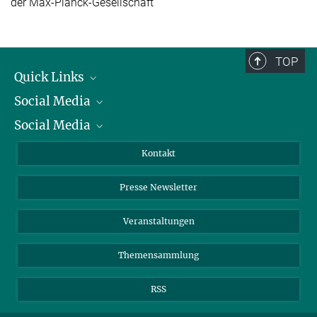
der Max-Planck-Gesellschaft
TOP
Quick Links
Social Media
Präsident
Social Media
Zahlen und Fakten
Bluesky
Jahresbericht
Mastodon
Facebook
Kontakt
Einkauf
LinkedIn
Instagram
Presse Newsletter
Meldestelle Fehlverhalten
TikTok
YouTube
Netiquette
Veranstaltungen
Themensammlung
RSS