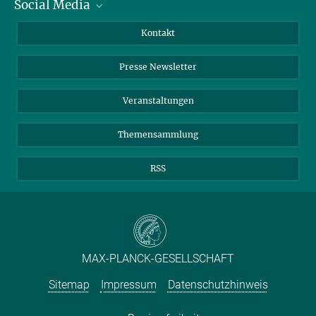
Social Media
Zahlen und Fakten
Bluesky
Jahresbericht
Mastodon
Facebook
Kontakt
Einkauf
LinkedIn
Instagram
Presse Newsletter
Meldestelle Fehlverhalten
TikTok
YouTube
Netiquette
Veranstaltungen
Themensammlung
RSS
MAX-PLANCK-GESELLSCHAFT
Sitemap
Impressum
Datenschutzhinweis