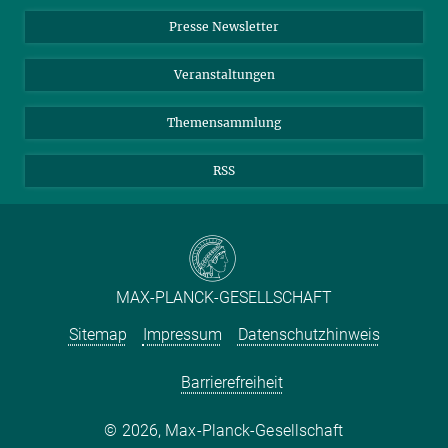
Einkauf
LinkedIn
Instagram
Presse Newsletter
Meldestelle Fehlverhalten
TikTok
YouTube
Netiquette
Veranstaltungen
Themensammlung
RSS
MAX-PLANCK-GESELLSCHAFT
Sitemap
Impressum
Datenschutzhinweis
Barrierefreiheit
2026, Max-Planck-Gesellschaft