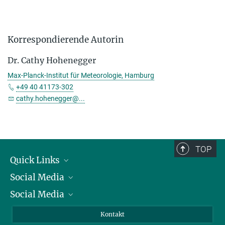
Korrespondierende Autorin
Dr. Cathy Hohenegger
Max-Planck-Institut für Meteorologie, Hamburg
+49 40 41173-302
cathy.hohenegger@...
TOP
Quick Links
Social Media
Präsident
Social Media
Zahlen und Fakten
Bluesky
Jahresbericht
Mastodon
Facebook
Kontakt