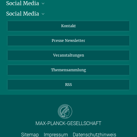
Social Media
Präsident
Social Media
Zahlen und Fakten
Bluesky
Jahresbericht
Mastodon
Facebook
Kontakt
Einkauf
LinkedIn
Instagram
Presse Newsletter
Meldestelle Fehlverhalten
TikTok
YouTube
Netiquette
Veranstaltungen
Themensammlung
RSS
MAX-PLANCK-GESELLSCHAFT
Sitemap
Impressum
Datenschutzhinweis