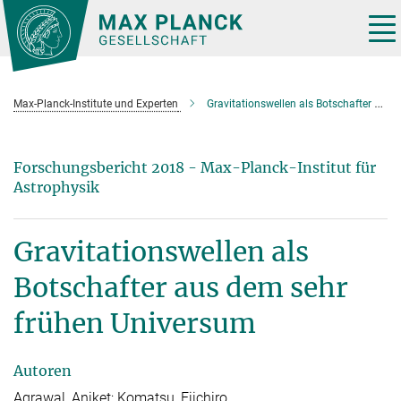
Hauptinhalt
Tog
nav
Max-Planck-Institute und Experten
Gravitationswellen als Botschafter aus dem sehr frühen Universum
Forschungsbericht 2018 - Max-Planck-Institut für
Astrophysik
Gravitationswellen als
Botschafter aus dem sehr
frühen Universum
Autoren
Agrawal, Aniket; Komatsu, Eiichiro