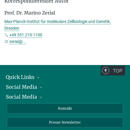
Korrespondierender Autor
Prof. Dr. Marino Zerial
Max-Planck-Institut für molekulare Zellbiologie und Genetik,
Dresden
+49 351 210-1100
zerial@...
TOP
Quick Links
Social Media
Präsident
Social Media
Zahlen und Fakten
Bluesky
Jahresbericht
Mastodon
Facebook
Kontakt
Einkauf
LinkedIn
Instagram
Presse Newsletter
Meldestelle Fehlverhalten
TikTok
YouTube