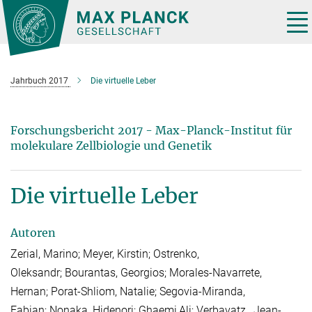
Hauptinhalt
Tog
nav
Jahrbuch 2017
Die virtuelle Leber
Forschungsbericht 2017 - Max-Planck-Institut für
molekulare Zellbiologie und Genetik
Die virtuelle Leber
Autoren
Zerial, Marino; Meyer, Kirstin; Ostrenko,
Oleksandr; Bourantas, Georgios; Morales-Navarrete,
Hernan; Porat-Shliom, Natalie; Segovia-Miranda,
Fabian; Nonaka, Hidenori; Ghaemi,Ali; Verbavatz, Jean-