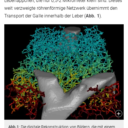
Leberläppchen, die nur 0,5-2 Mikrometer klein sind. Dieses
weit verzweigte röhrenförmige Netzwerk übernimmt den
Transport der Galle innerhalb der Leber (
Abb. 1
).
Abb.1
: Die digitale Rekonstruktion von Bildern, die mit einem