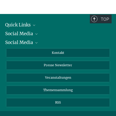
TOP
Quick Links
Social Media
Präsident
Social Media
Zahlen und Fakten
Bluesky
Jahresbericht
Mastodon
Facebook
Kontakt
Einkauf
LinkedIn
Instagram
Presse Newsletter
Meldestelle Fehlverhalten
TikTok
YouTube
Netiquette
Veranstaltungen
Themensammlung
RSS