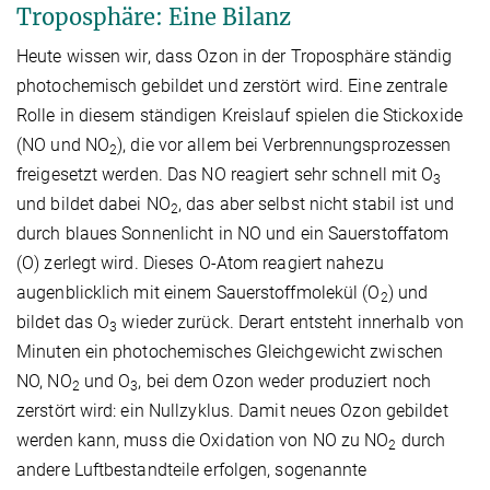
Troposphäre: Eine Bilanz
Heute wissen wir, dass Ozon in der Troposphäre ständig
photochemisch gebildet und zerstört wird. Eine zentrale
Rolle in diesem ständigen Kreislauf spielen die Stickoxide
(NO und NO
), die vor allem bei Verbrennungsprozessen
2
freigesetzt werden. Das NO reagiert sehr schnell mit O
3
und bildet dabei NO
, das aber selbst nicht stabil ist und
2
durch blaues Sonnenlicht in NO und ein Sauerstoffatom
(O) zerlegt wird. Dieses O-Atom reagiert nahezu
augenblicklich mit einem Sauerstoffmolekül (O
) und
2
bildet das O
wieder zurück. Derart entsteht innerhalb von
3
Minuten ein photochemisches Gleichgewicht zwischen
NO, NO
und O
, bei dem Ozon weder produziert noch
2
3
zerstört wird: ein Nullzyklus. Damit neues Ozon gebildet
werden kann, muss die Oxidation von NO zu NO
durch
2
andere Luftbestandteile erfolgen, sogenannte