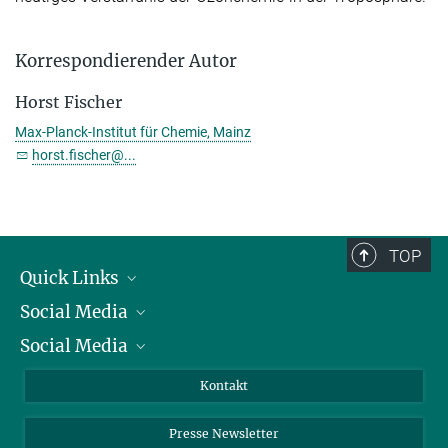
Korrespondierender Autor
Horst Fischer
Max-Planck-Institut für Chemie, Mainz
horst.fischer@...
TOP
Quick Links
Social Media
Präsident
Social Media
Zahlen und Fakten
Bluesky
Jahresbericht
Mastodon
Facebook
Kontakt
Einkauf
LinkedIn
Instagram
Presse Newsletter
Meldestelle Fehlverhalten
TikTok
YouTube