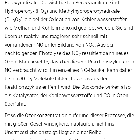
Peroxyradikale. Die wichtigsten Peroxyradikale sind
Hydroperoxy- (HO
) und Methylhydroperoxyradikale
2
(CH
O
), die bei der Oxidation von Kohlenwasserstoffen
3
2
wie Methan und Kohlenmonoxid gebildet werden. Sie sind
überaus reaktiv und reagieren sehr schnell mit
vorhandenem NO unter Bildung von NO
. Aus der
2
nachfolgenden Photolyse des NO
resultiert dann neues
2
Ozon. Man beachte, dass bei diesem Reaktionszyklus kein
NO verbraucht wird. Ein einzelnes NO-Radikal kann daher
bis zu 30 O
-Moleküle bilden, bevor es aus dem
3
Reaktionszyklus entfernt wird. Die Stickoxide wirken also
als Katalysator, der Kohlenwasserstoffe und CO in Ozon
überführt.
Dass die Ozonkonzentration aufgrund dieser Prozesse, die
mit großen Geschwindigkeiten ablaufen, nicht ins
Unermessliche ansteigt, liegt an einer Reihe