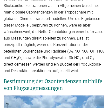
Stickoxidkonzentrationen ab. Im Allgemeinen berechnet
man globale Ozontendenzen in der Troposphäre mit
globalen Chemie-Transportmodellen. Um die Ergebnisse
dieser Modelle überprüfen zu können, wäre es aber
wünschenswert, die Netto-Ozonbildung in einer Luftmasse
aus Messungen direkt ableiten zu können. Das ist
prinzipiell möglich, wenn die Konzentrationen der
beteiligten Spurengase und Radikale (O
, NO, NO
, OH, HO
3
2
2
und CH
O
) sowie die Photolyseraten für NO
und O
3
2
2
3
direkt gemessen werden und ein Budget der Produktions-
und Destruktionsreaktionen aufgestellt wird.
Bestimmung der Ozontendenzen mithilfe
von Flugzeugmessungen