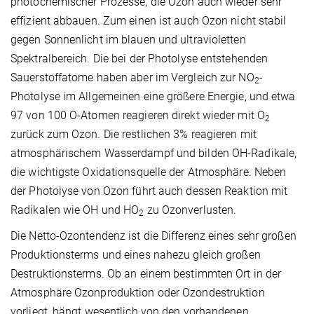
photochemischer Prozesse, die Ozon auch wieder sehr
effizient abbauen. Zum einen ist auch Ozon nicht stabil
gegen Sonnenlicht im blauen und ultravioletten
Spektralbereich. Die bei der Photolyse entstehenden
Sauerstoffatome haben aber im Vergleich zur NO
-
2
Photolyse im Allgemeinen eine größere Energie, und etwa
97 von 100 O-Atomen reagieren direkt wieder mit O
2
zurück zum Ozon. Die restlichen 3% reagieren mit
atmosphärischem Wasserdampf und bilden OH-Radikale,
die wichtigste Oxidationsquelle der Atmosphäre. Neben
der Photolyse von Ozon führt auch dessen Reaktion mit
Radikalen wie OH und HO
zu Ozonverlusten.
2
Die Netto-Ozontendenz ist die Differenz eines sehr großen
Produktionsterms und eines nahezu gleich großen
Destruktionsterms. Ob an einem bestimmten Ort in der
Atmosphäre Ozonproduktion oder Ozondestruktion
vorliegt, hängt wesentlich von den vorhandenen