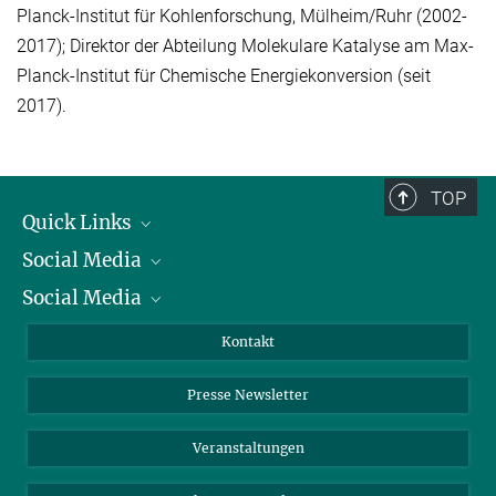
Planck-Institut für Kohlenforschung, Mülheim/Ruhr (2002-
2017); Direktor der Abteilung Molekulare Katalyse am Max-
Planck-Institut für Chemische Energiekonversion (seit
2017).
TOP
Quick Links
Social Media
Präsident
Social Media
Zahlen und Fakten
Bluesky
Jahresbericht
Mastodon
Facebook
Kontakt
Einkauf
LinkedIn
Instagram
Presse Newsletter
Meldestelle Fehlverhalten
TikTok
YouTube
Netiquette
Veranstaltungen