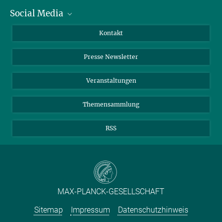
Social Media
Zahlen und Fakten
Bluesky
Jahresbericht
Mastodon
Facebook
Kontakt
Einkauf
LinkedIn
Instagram
Presse Newsletter
Meldestelle Fehlverhalten
TikTok
YouTube
Netiquette
Veranstaltungen
Themensammlung
RSS
MAX-PLANCK-GESELLSCHAFT
Sitemap
Impressum
Datenschutzhinweis