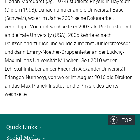
Florian Marquardt (Jg. 1974) studierte Physik in Bayreuth
(Diplom 1998). Danach ging er an die Universität Basel
(Schweiz), wo er im Jahre 2002 seine Doktorarbeit
verteidigte. Von dort wechselte er 2003 als Postdoktorand
an die Yale University (USA). 2005 kehrte er nach
Deutschland zurück und wurde zunächst Juniorprofessor
und dann Emmy-Noether-Gruppenleiter an der Ludwig-
Maximilians Universität München. Seit 2010 war er
Lehrstuhlinhaber an der Friedrich-Alexander Universität
Erlangen-Nürnberg, von wo er im August 2016 als Direktor
an das Max-Planck-Institut für die Physik des Lichts
wechselte.
TOP
Quick Links
Social Media
Präsident