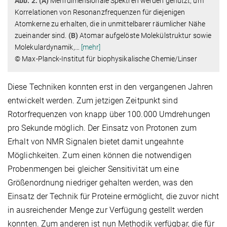
Abb. 2: (A)
Mehrdimensionale Spektren werden genutzt, um
Korrelationen von Resonanzfrequenzen für diejenigen
Atomkerne zu erhalten, die in unmittelbarer räumlicher Nähe
zueinander sind.
(B)
Atomar aufgelöste Molekülstruktur sowie
Molekulardynamik,
…
[mehr]
© Max-Planck-Institut für biophysikalische Chemie/Linser
Diese Techniken konnten erst in den vergangenen Jahren
entwickelt werden. Zum jetzigen Zeitpunkt sind
Rotorfrequenzen von knapp über 100.000 Umdrehungen
pro Sekunde möglich. Der Einsatz von Protonen zum
Erhalt von NMR Signalen bietet damit ungeahnte
Möglichkeiten. Zum einen können die notwendigen
Probenmengen bei gleicher Sensitivität um eine
Größenordnung niedriger gehalten werden, was den
Einsatz der Technik für Proteine ermöglicht, die zuvor nicht
in ausreichender Menge zur Verfügung gestellt werden
konnten. Zum anderen ist nun Methodik verfügbar, die für