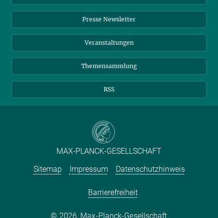
Einkauf
LinkedIn
Instagram
Presse Newsletter
Meldestelle Fehlverhalten
TikTok
YouTube
Netiquette
Veranstaltungen
Themensammlung
RSS
MAX-PLANCK-GESELLSCHAFT
Sitemap
Impressum
Datenschutzhinweis
Barrierefreiheit
2026, Max-Planck-Gesellschaft