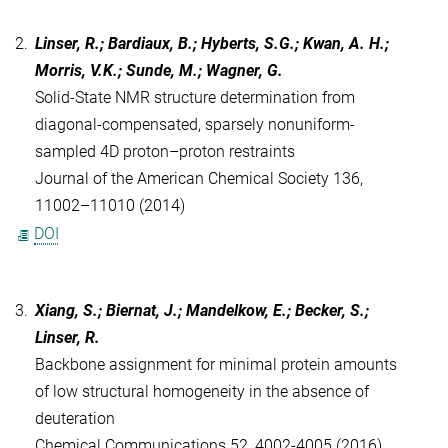
2.
Linser, R.; Bardiaux, B.; Hyberts, S.G.; Kwan, A. H.;
Morris, V.K.; Sunde, M.; Wagner, G.
Solid-State NMR structure determination from
diagonal-compensated, sparsely nonuniform-
sampled 4D proton–proton restraints
Journal of the American Chemical Society 136,
11002–11010 (2014)
DOI
3.
Xiang, S.; Biernat, J.; Mandelkow, E.; Becker, S.;
Linser, R.
Backbone assignment for minimal protein amounts
of low structural homogeneity in the absence of
deuteration
Chemical Communications 52, 4002-4005 (2016)