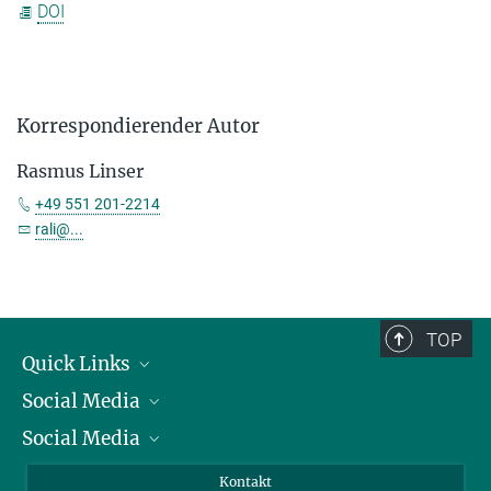
DOI
Korrespondierender Autor
Rasmus Linser
+49 551 201-2214
rali@...
TOP
Quick Links
Social Media
Präsident
Social Media
Zahlen und Fakten
Bluesky
Jahresbericht
Mastodon
Facebook
Kontakt