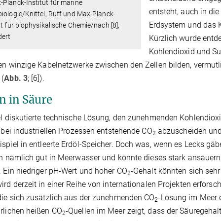
Planck-Institut für marine
entsteht, auch in di
iologie/Knittel, Ruff und Max-Planck-
Erdsystem und das Kl
ut für biophysikalische Chemie/nach [8],
dert
Kürzlich wurde entd
Kohlendioxid und Su
en winzige Kabelnetzwerke zwischen den Zellen bilden, vermutl
 (
Abb. 3
; [6]).
n in Säure
el diskutierte technische Lösung, den zunehmenden Kohlendioxid
s bei industriellen Prozessen entstehende CO
abzuscheiden und 
2
spiel in entleerte Erdöl-Speicher. Doch was, wenn es Lecks gä
ch nämlich gut in Meerwasser und könnte dieses stark ansäuer
. Ein niedriger pH-Wert und hoher CO
-Gehalt könnten sich sehr
2
ird derzeit in einer Reihe von internationalen Projekten erfors
die sich zusätzlich aus der zunehmenden CO
-Lösung im Meer 
2
rlichen heißen CO
-Quellen im Meer zeigt, dass der Säuregehalt
2