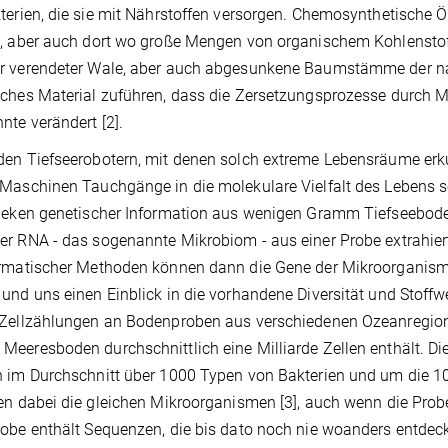
terien, die sie mit Nährstoffen versorgen. Chemosynthetische
, aber auch dort wo große Mengen von organischem Kohlenstoff
r verendeter Wale, aber auch abgesunkene Baumstämme der nah
ches Material zuführen, dass die Zersetzungsprozesse durch
nte verändert [2].
en Tiefseerobotern, mit denen solch extreme Lebensräume er
Maschinen Tauchgänge in die molekulare Vielfalt des Lebens se
heken genetischer Information aus wenigen Gramm Tiefseebode
r RNA - das sogenannte Mikrobiom - aus einer Probe extrahiert, 
rmatischer Methoden können dann die Gene der Mikroorganism
und uns einen Einblick in die vorhandene Diversität und Stoff
Zellzählungen an Bodenproben aus verschiedenen Ozeanregione
eeresboden durchschnittlich eine Milliarde Zellen enthält. D
 im Durchschnitt über 1000 Typen von Bakterien und um die 
en dabei die gleichen Mikroorganismen [3], auch wenn die Prob
obe enthält Sequenzen, die bis dato noch nie woanders entdeck