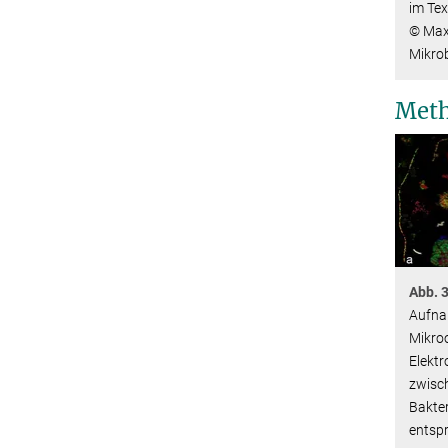
im Tex
© Max-
Mikrob
Meth
Abb. 3
Aufna
Mikro
Elekt
zwisc
Bakter
entspr