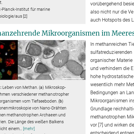
t.
vorübergehend besied
Planck-Institut für marine
also nicht nur die Ve
iologie/aus [2]
auch Hotspots des 
anzehrende Mikroorganismen im Meere
In methanreichen Ti
sulfatreduzierenden 
organischer Materie
und verhindern die 
hohe hydrostatische 
wesentlich mehr Met
:
Leben von Methan. (
a
) Mikroskop-
Bedingungen an Land
hmen verschiedener methanotropher
Mikroorganismen ins
organismen vom Tiefseeboden. (
b
)
ronenmikroskopie von Nano-Drähten
Grundlage reichhalti
hen methanotrophen Archaeen und
methanotrophen Mik
ien. Die Länge des weißen Balkens
vor [7] und wirken 
icht einem
…
[mehr]
entscheidend entge