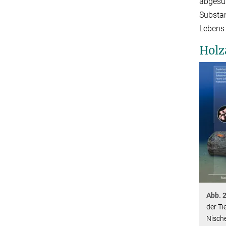
abgesun
Substan
Lebens 
Holz
Abb. 2
der Ti
Nisch