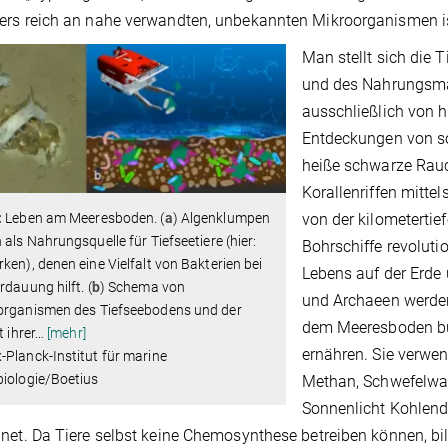
rs reich an nahe verwandten, unbekannten Mikroorganismen is
Man stellt sich die T
und des Nahrungsma
ausschließlich von 
Entdeckungen von s
heiße schwarze Rauc
Korallenriffen mitt
von der kilometerti
:
Leben am Meeresboden. (
a
) Algenklumpen
 als Nahrungsquelle für Tiefseetiere (hier:
Bohrschiffe revoluti
ken), denen eine Vielfalt von Bakterien bei
Lebens auf der Erde
rdauung hilft. (
b
) Schema von
und Archaeen werden
organismen des Tiefseebodens und der
dem Meeresboden bu
t ihrer
…
[mehr]
ernähren. Sie verwen
Planck-Institut für marine
iologie/Boetius
Methan, Schwefelwas
Sonnenlicht Kohlend
net. Da Tiere selbst keine Chemosynthese betreiben können, b