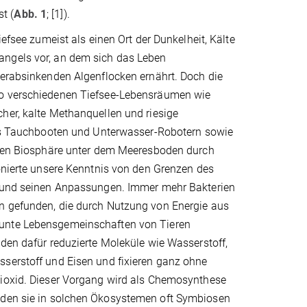
t (
Abb. 1
; [1]).
iefsee zumeist als einen Ort der Dunkelheit, Kälte
ngels vor, an dem sich das Leben
herabsinkenden Algenflocken ernährt. Doch die
o verschiedenen Tiefsee-Lebensräumen wie
her, kalte Methanquellen und riesige
els Tauchbooten und Unterwasser-Robotern sowie
efen Biosphäre unter dem Meeresboden durch
onierte unsere Kenntnis von den Grenzen des
 und seinen Anpassungen. Immer mehr Bakterien
 gefunden, die durch Nutzung von Energie aus
nte Lebensgemeinschaften von Tieren
den dafür reduzierte Moleküle wie Wasserstoff,
serstoff und Eisen und fixieren ganz ohne
ioxid. Dieser Vorgang wird als Chemosynthese
ilden sie in solchen Ökosystemen oft Symbiosen