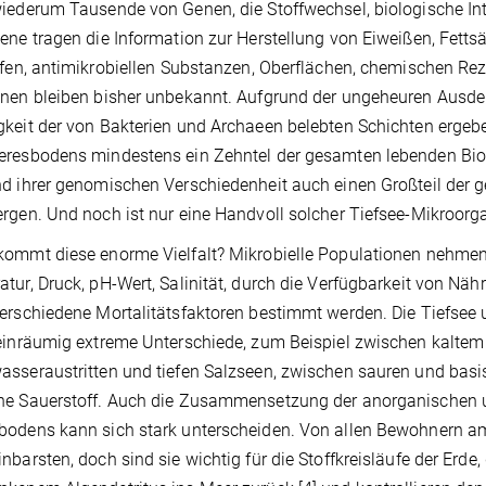
iederum Tausende von Genen, die Stoffwechsel, biologische In
ene tragen die Information zur Herstellung von Eiweißen, Fetts
ffen, antimikrobiellen Substanzen, Oberflächen, chemischen Re
onen bleiben bisher unbekannt. Aufgrund der ungeheuren Aus
keit der von Bakterien und Archaeen belebten Schichten erg
eresbodens mindestens ein Zehntel der gesamten lebenden Bi
d ihrer genomischen Verschiedenheit auch einen Großteil der 
rgen. Und noch ist nur eine Handvoll solcher Tiefsee-Mikroorga
ommt diese enorme Vielfalt? Mikrobielle Populationen nehmen 
tur, Druck, pH-Wert, Salinität, durch die Verfügbarkeit von Nä
erschiedene Mortalitätsfaktoren bestimmt werden. Die Tiefsee 
einräumig extreme Unterschiede, zum Beispiel zwischen kaltem
sseraustritten und tiefen Salzseen, zwischen sauren und bas
ne Sauerstoff. Auch die Zusammensetzung der anorganischen 
odens kann sich stark unterscheiden. Von allen Bewohnern am 
nbarsten, doch sind sie wichtig für die Stoffkreisläufe der Erde,