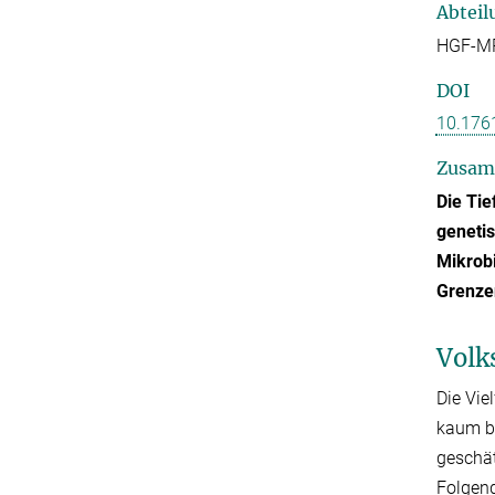
Abteil
HGF-MP
DOI
10.176
Zusam
Die Tie
genetis
Mikrobi
Grenze
Volk
Die Vie
kaum be
geschät
Folgend