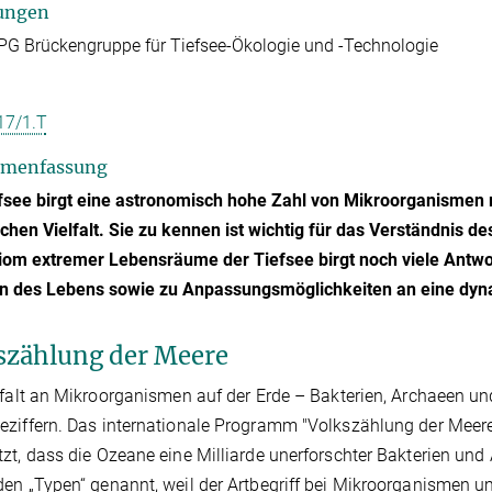
ungen
G Brückengruppe für Tiefsee-Ökologie und -Technologie
17/1.T
menfassung
fsee birgt eine astronomisch hohe Zahl von Mikroorganismen 
chen Vielfalt. Sie zu kennen ist wichtig für das Verständnis d
om extremer Lebensräume der Tiefsee birgt noch viele Antwo
n des Lebens sowie zu Anpassungsmöglichkeiten an eine dy
szählung der Meere
lfalt an Mikroorganismen auf der Erde – Bakterien, Archaeen un
ziffern. Das internationale Programm "Volkszählung der Meere
zt, dass die Ozeane eine Milliarde unerforschter Bakterien und
en „Typen“ genannt, weil der Artbegriff bei Mikroorganismen um