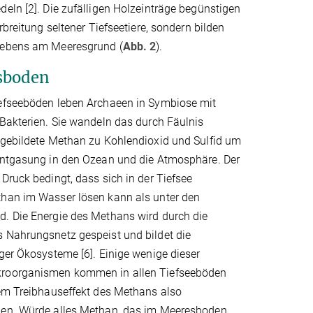
eln [2]. Die zufälligen Holzeinträge begünstigen
rbreitung seltener Tiefseetiere, sondern bilden
Lebens am Meeresgrund (
Abb. 2
).
sboden
efseeböden leben Archaeen in Symbiose mit
Bakterien. Sie wandeln das durch Fäulnis
 gebildete Methan zu Kohlendioxid und Sulfid um
Entgasung in den Ozean und die Atmosphäre. Der
Druck bedingt, dass sich in der Tiefsee
han im Wasser lösen kann als unter den
. Die Energie des Methans wird durch die
 Nahrungsnetz gespeist und bildet die
ger Ökosysteme [6]. Einige wenige dieser
roorganismen kommen in allen Tiefseeböden
dem Treibhauseffekt des Methans also
gen. Würde alles Methan, das im Meeresboden