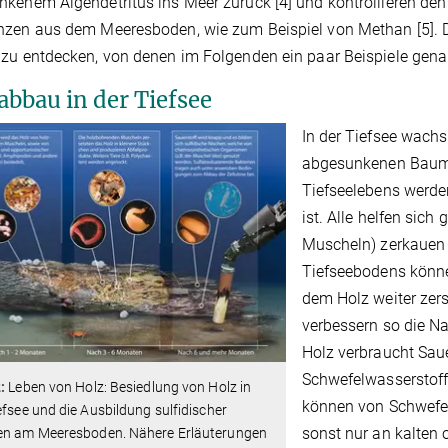
kenem Algendetritus ins Meer zurück [4] und kontrollieren den 
zen aus dem Meeresboden, wie zum Beispiel von Methan [5]. D
zu entdecken, von denen im Folgenden ein paar Beispiele genan
abbau in der Tiefsee
In der Tiefsee wach
abgesunkenen Baum
Tiefseelebens werden
ist. Alle helfen sic
Muscheln) zerkauen 
Tiefseebodens könne
dem Holz weiter zers
verbessern so die N
Holz verbraucht Sau
Schwefelwasserstoff
:
Leben von Holz: Besiedlung von Holz in
können von Schwefel
efsee und die Ausbildung sulfidischer
sonst nur an kalten
en am Meeresboden. Nähere Erläuterungen