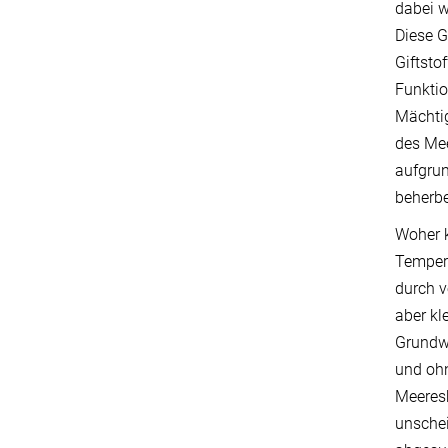
dabei w
Diese G
Giftsto
Funkti
Mächtig
des Me
aufgrun
beherbe
Woher k
Tempera
durch v
aber kl
Grundwa
und oh
Meeresb
unschei