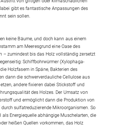
Austritt von giftigen oder klimaschädlichen
abei gibt es fantastische Anpassungen des
nt sein sollen.
sen keine Bäume, und doch kann aus einem
stamm am Meeresgrund eine Oase des
 – zumindest bis das Holz vollständig zersetzt
h gegenseitig: Schiffbohrwürmer (Xylophaga-
die Holzfasern in Späne, Bakterien des
n dann die schwerverdauliche Cellulose aus
etzen, andere fixieren dabei Stickstoff und
ahrungsqualität des Holzes. Der Umsatz von
erstoff und ermöglicht dann die Produktion von
 durch sulfatreduzierende Mikroorganismen. So
 als Energiequelle abhängige Muschelarten, die
 oder heißen Quellen vorkommen, das Holz