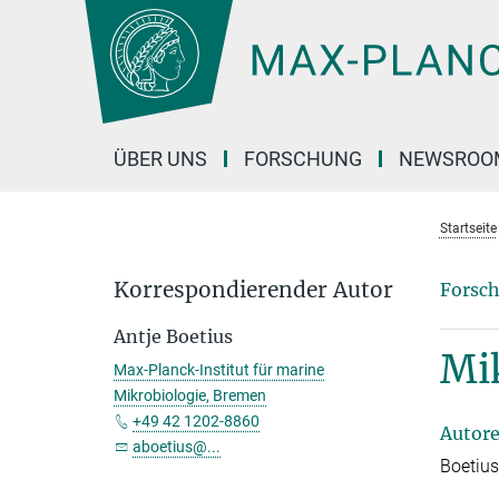
Hauptinhalt
ÜBER UNS
FORSCHUNG
NEWSROO
Startseite
Korrespondierender Autor
Forsch
Antje Boetius
Mi
Max-Planck-Institut für marine
Mikrobiologie, Bremen
+49 42 1202-8860
Autor
aboetius@...
Boetius