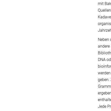
mit Bak
Quellen
Kadave
organis
Jahrzeh
Neben d
andere 
Bibliot
DNA ode
bioinfo
werden 
geben. 
Gramm M
ergeben
enthalt
Jede Pr