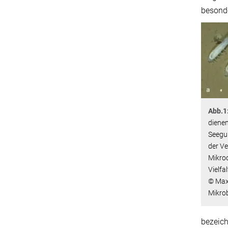
besonde
Abb.1
dienen
Seegur
der Ve
Mikro
Vielfal
© Max-
Mikrob
bezeich