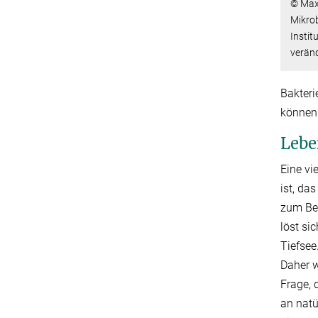
© Max-
Mikrob
Instit
verän
Bakteri
können
Lebe
Eine vi
ist, da
zum Bei
löst si
Tiefsee
Daher w
Frage, 
an natü