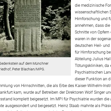
die medizinische Fo
wissenschaftlichen 
Hirnforschung und f
annehmen, dass die 
Schnitte von Opfern
waren in der sogena
deutschen Heil- und 
für Hirnforschung b
Abteilung Julius Hal
 Gedenkstein auf dem Münchner
Tötungskliniken, da 
riedhof, Peter Blachian/MPG.
Psychiatrischen Lan
dieser Funktion an 
mlung von Hirnschnitten, die als Erbe des Kaiser-Wilhelm-Insti
ankfurt kam, wurde auf Betreiben der Direktoren Wolf Singer
sstand komplett beigesetzt. Im MPI für Psychiatrie wurden die
te ausgesondert und beigesetzt. Heinz Staab mahnte als Präsi