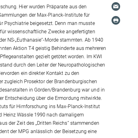
rschung. Hier wurden Präparate aus den
Sammlungen der Max-Planck-Institute für
ür Psychiatrie beigesetzt. Denn man musste
für wissenschaftliche Zwecke angefertigten
 der NS-„Euthanasie“-Morde stammten. Ab 1940
nnten Aktion T4 geistig Behinderte aus mehreren
Pflegeanstalten gezielt getötet worden. Im KWI
estand durch den Leiter der Neuropathologischen
lervorden ein direkter Kontakt zu den
er zugleich Prosektor der Brandenburgischen
desanstalten in Görden/Brandenburg war und in
der Entscheidung über die Ermordung mitwirkte.
tuts für Hirnforschung ins Max-Planck-Institut
 und Heinz Wässle 1990 nach damaligem
 aus der Zeit des „Dritten Reichs“ stammenden
dent der MPG anlässlich der Beisetzung eine