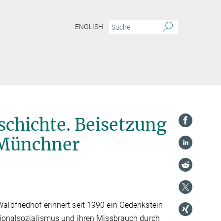
ENGLISH
n neuer Umgang mit der Geschichte. Beisetzung von Hirnpräparaten auf dem Münch
chichte. Beisetzung
 Münchner
ldfriedhof erinnert seit 1990 ein Gedenkstein
tionalsozialismus und ihren Missbrauch durch