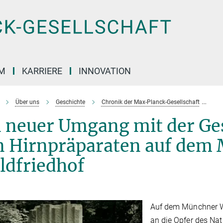
M
KARRIERE
INNOVATION
Über uns
Geschichte
Chronik der Max-Planck-Gesellschaft
Ei
n neuer Umgang mit der Ges
n Hirnpräparaten auf dem
ldfriedhof
Auf dem Münchner Wa
an die Opfer des Na