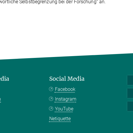
wortliche Selbstbegrenzung bei der Forschung“ an.
edia
Social Media
Facebook
n
Instagram
YouTube
Netiquette