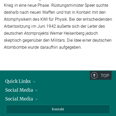
Krieg in eine neue Phase. Rüstungsminister Speer suchte
deshalb nach neuen Waffen und trat in Kontakt mit den
Atomphysikern des KWI für Physik. Bei der entscheidenden
Arbeitssitzung im Juni 1942 äußerte sich der Leiter des
deutschen Atomprojekts Werner Heisenberg jedoch
skeptisch gegenüber den Militärs. Die Idee einer deutschen
Atombombe wurde daraufhin aufgegeben.
TOP
Quick Links
Social Media
Präsident
Social Media
Zahlen und Fakten
Bluesky
Jahresbericht
Mastodon
Facebook
Kontakt
Einkauf