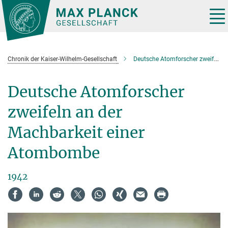
Hauptinhalt
Tog
nav
Chronik der Kaiser-Wilhelm-Gesellschaft
Deutsche Atomforscher zweifeln an der Machbarkeit einer Atombombe
Deutsche Atomforscher
zweifeln an der
Machbarkeit einer
Atombombe
1942