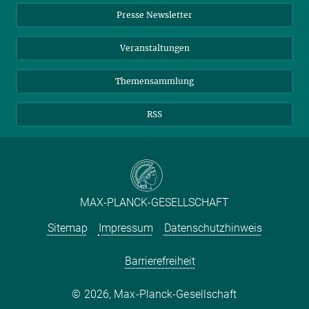
LinkedIn
Instagram
Presse Newsletter
Meldestelle Fehlverhalten
TikTok
YouTube
Netiquette
Veranstaltungen
Themensammlung
RSS
MAX-PLANCK-GESELLSCHAFT
Sitemap
Impressum
Datenschutzhinweis
Barrierefreiheit
2026, Max-Planck-Gesellschaft