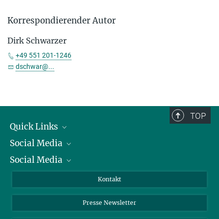
Korrespondierender Autor
Dirk Schwarzer
+49 551 201-1246
dschwar@...
TOP
Quick Links
Social Media
Präsident
Social Media
Zahlen und Fakten
Bluesky
Jahresbericht
Mastodon
Facebook
Kontakt
Einkauf
LinkedIn
Instagram
Presse Newsletter
Meldestelle Fehlverhalten
TikTok
YouTube