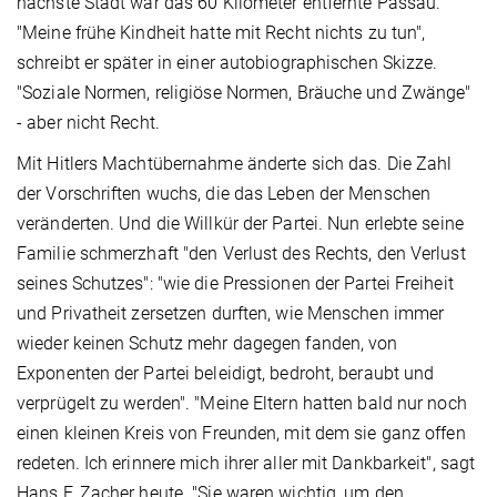
nächste Stadt war das 60 Kilometer entfernte Passau.
"Meine frühe Kindheit hatte mit Recht nichts zu tun",
schreibt er später in einer autobiographischen Skizze.
"Soziale Normen, religiöse Normen, Bräuche und Zwänge"
- aber nicht Recht.
Mit Hitlers Machtübernahme änderte sich das. Die Zahl
der Vorschriften wuchs, die das Leben der Menschen
veränderten. Und die Willkür der Partei. Nun erlebte seine
Familie schmerzhaft "den Verlust des Rechts, den Verlust
seines Schutzes": "wie die Pressionen der Partei Freiheit
und Privatheit zersetzen durften, wie Menschen immer
wieder keinen Schutz mehr dagegen fanden, von
Exponenten der Partei beleidigt, bedroht, beraubt und
verprügelt zu werden". "Meine Eltern hatten bald nur noch
einen kleinen Kreis von Freunden, mit dem sie ganz offen
redeten. Ich erinnere mich ihrer aller mit Dankbarkeit", sagt
Hans F. Zacher heute. "Sie waren wichtig, um den