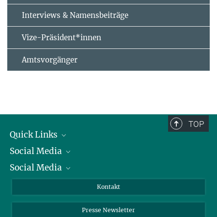
Interviews & Namensbeiträge
Vize-Präsident*innen
Amtsvorgänger
TOP
Quick Links
Social Media
Präsident
Social Media
Zahlen und Fakten
Bluesky
Jahresbericht
Mastodon
Facebook
Kontakt
Einkauf
LinkedIn
Instagram
Presse Newsletter
Meldestelle Fehlverhalten
TikTok
YouTube