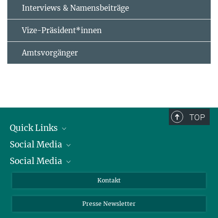
Interviews & Namensbeiträge
Vize-Präsident*innen
Amtsvorgänger
TOP
Quick Links
Social Media
Präsident
Social Media
Zahlen und Fakten
Bluesky
Jahresbericht
Mastodon
Facebook
Kontakt
Einkauf
LinkedIn
Instagram
Presse Newsletter
Meldestelle Fehlverhalten
TikTok
YouTube