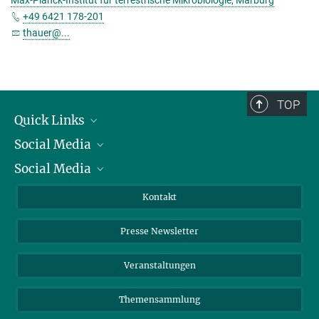
+49 6421 178-201
thauer@...
TOP
Quick Links
Social Media
Präsident
Social Media
Zahlen und Fakten
Bluesky
Jahresbericht
Mastodon
Facebook
Kontakt
Einkauf
LinkedIn
Instagram
Presse Newsletter
Meldestelle Fehlverhalten
TikTok
YouTube
Netiquette
Veranstaltungen
Themensammlung