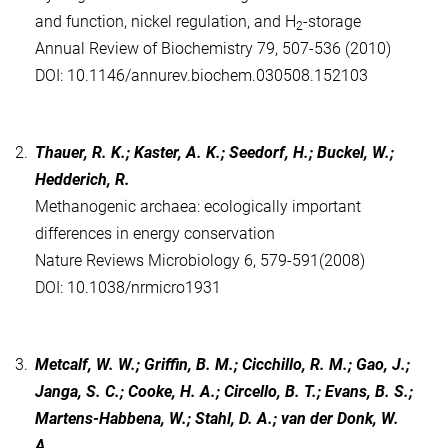
and function, nickel regulation, and H
-storage
2
Annual Review of Biochemistry 79, 507-536 (2010)
DOI: 10.1146/annurev.biochem.030508.152103
2.
Thauer, R. K.; Kaster, A. K.; Seedorf, H.; Buckel, W.;
Hedderich, R.
Methanogenic archaea: ecologically important
differences in energy conservation
Nature Reviews Microbiology 6, 579-591(2008)
DOI: 10.1038/nrmicro1931
3.
Metcalf, W. W.; Griffin, B. M.; Cicchillo, R. M.; Gao, J.;
Janga, S. C.; Cooke, H. A.; Circello, B. T.; Evans, B. S.;
Martens-Habbena, W.; Stahl, D. A.; van der Donk, W.
A.