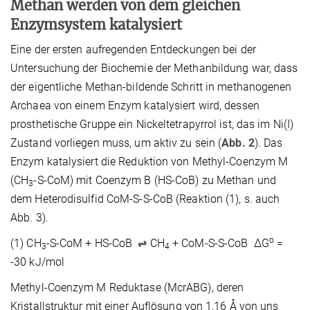
Methan werden von dem gleichen
Enzymsystem katalysiert
Eine der ersten aufregenden Entdeckungen bei der
Untersuchung der Biochemie der Methanbildung war, dass
der eigentliche Methan-bildende Schritt in methanogenen
Archaea von einem Enzym katalysiert wird, dessen
prosthetische Gruppe ein Nickeltetrapyrrol ist, das im Ni(I)
Zustand vorliegen muss, um aktiv zu sein (
Abb. 2
). Das
Enzym katalysiert die Reduktion von Methyl-Coenzym M
(CH
-S-CoM) mit Coenzym B (HS-CoB) zu Methan und
3
dem Heterodisulfid CoM-S-S-CoB (Reaktion (1), s. auch
Abb. 3).
o
(1) CH
-S-CoM + HS-CoB ⇌ CH
+ CoM-S-S-CoB ∆G
=
3
4
-30 kJ/mol
Methyl-Coenzym M Reduktase (McrABG), deren
Kristallstruktur mit einer Auflösung von 1,16 Å von uns