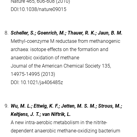
Nature 465, 606-608 (2010)
DOI:10.1038/nature09015
8.
Scheller, S.; Goenrich, M.; Thauer, R. K.; Jaun, B. M.
Methyl-coenzyme M reductase from methanogenic
archaea: isotope effects on the formation and
anaerobic oxidation of methane
Journal of the American Chemical Society 135,
14975-14995 (2013)
DOI: 10.1021/ja406485z
9.
Wu, M. L.; Ettwig, K. F.; Jetten, M. S. M.; Strous, M.;
Keltjens, J. T.; van Niftrik, L.
A new intra-aerobic metabolism in the nitrite-
dependent anaerobic methane-oxidizing bacterium