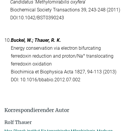
Candidatus 'Methylomirabilis oxyfera'
Biochemical Society Transactions 39, 243-248 (2011)
DOI:10.1042/BST0390243
10.
Buckel, W.; Thauer, R. K.
Energy conservation via electron bifurcating
+
ferredoxin reduction and proton/Na
translocating
ferredoxin oxidation
Biochimica et Biophysica Acta 1827, 94-113 (2013)
DOI: 10.1016/bbabio.2012.07.002
Korrespondierender Autor
Rolf Thauer
Max-Planck-Institut für terrestrische Mikrobiologie, Marburg