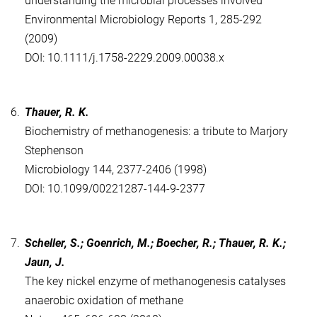
understanding the microbial processes involved
Environmental Microbiology Reports 1, 285-292
(2009)
DOI: 10.1111/j.1758-2229.2009.00038.x
6.
Thauer, R. K.
Biochemistry of methanogenesis: a tribute to Marjory
Stephenson
Microbiology 144, 2377-2406 (1998)
DOI: 10.1099/00221287-144-9-2377
7.
Scheller, S.; Goenrich, M.; Boecher, R.; Thauer, R. K.;
Jaun, J.
The key nickel enzyme of methanogenesis catalyses
anaerobic oxidation of methane