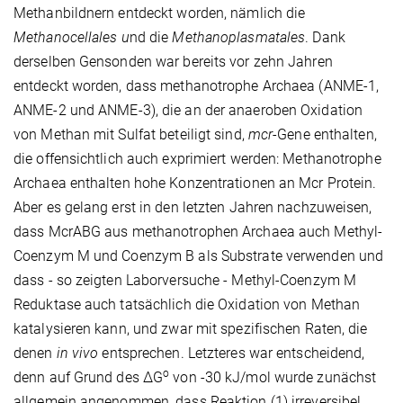
Methanbildnern entdeckt worden, nämlich die
Methanocellales u
nd die
Methanoplasmatales
. Dank
derselben Gensonden war bereits vor zehn Jahren
entdeckt worden, dass methanotrophe Archaea (ANME-1,
ANME-2 und ANME-3), die an der anaeroben Oxidation
von Methan mit Sulfat beteiligt sind,
mcr
-Gene enthalten,
die offensichtlich auch exprimiert werden: Methanotrophe
Archaea enthalten hohe Konzentrationen an Mcr Protein.
Aber es gelang erst in den letzten Jahren nachzuweisen,
dass McrABG aus methanotrophen Archaea auch Methyl-
Coenzym M und Coenzym B als Substrate verwenden und
dass - so zeigten Laborversuche - Methyl-Coenzym M
Reduktase auch tatsächlich die Oxidation von Methan
katalysieren kann, und zwar mit spezifischen Raten, die
denen
in vivo
entsprechen. Letzteres war entscheidend,
o
denn auf Grund des ∆G
von -30 kJ/mol wurde zunächst
allgemein angenommen, dass Reaktion (1) irreversibel