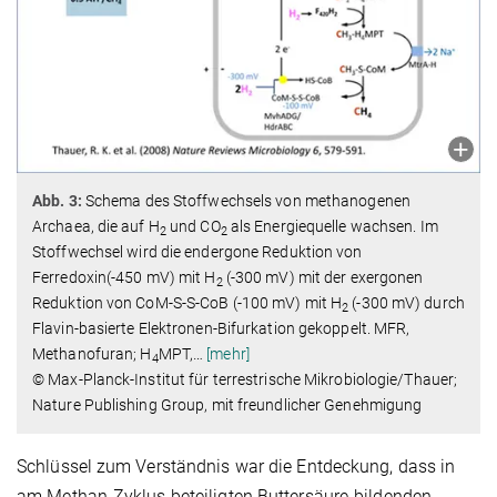
Abb. 3:
Schema des Stoffwechsels von methanogenen
Archaea, die auf H
und CO
als Energiequelle wachsen. Im
2
2
Stoffwechsel wird die endergone Reduktion von
Ferredoxin(-450 mV) mit H
(-300 mV) mit der exergonen
2
Reduktion von CoM-S-S-CoB (-100 mV) mit H
(-300 mV) durch
2
Flavin-basierte Elektronen-Bifurkation gekoppelt. MFR,
Methanofuran; H
MPT,
…
[mehr]
4
© Max-Planck-Institut für terrestrische Mikrobiologie/Thauer;
Nature Publishing Group, mit freundlicher Genehmigung
Schlüssel zum Verständnis war die Entdeckung, dass in
am Methan-Zyklus beteiligten Buttersäure-bildenden