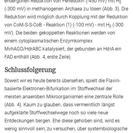
endergonen Reduktion von Ferredoxin (-450 mV) mit H
2
(-300 mV) in methanogenen Archaea zu lösen (Abb. 3). Die
Reduktion wird möglich durch Kopplung mit der Reduktion
von CoM-S-S-CoB - Reaktion (1) (-100 mV) - mit H
(-300
2
mV). Die beiden gekoppelten Reaktionen werden von
einem cytoplasmatischen Enzymkomplex
MvhAGD/HdrABC katalysiert, der gebunden an HdrA ein
FAD enthält (Abb. 4, erste Zeile).
Schlussfolgerung
Soweit wir es heute bereits übersehen, spielt die Flavin-
basierte Elektronen-Bifurkation im Stoffwechsel der
meisten anaeroben Mikroorganismen eine zentrale Rolle
(Abb. 4). Kaum zu glauben, dass vermeintlich längst
aufgeklärte Stoffwechselwege noch so viele neue
Entdeckungen bergen. Ehe diese gehoben sind, wird es
wenig sinnvoll sein, zu versuchen, über systembiologische