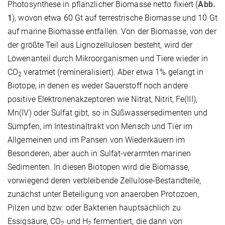
Photosynthese in pflanzlicher Biomasse netto fixiert (
Abb.
1
), wovon etwa 60 Gt auf terrestrische Biomasse und 10 Gt
auf marine Biomasse entfallen. Von der Biomasse, von der
der größte Teil aus Lignozellulosen besteht, wird der
Löwenanteil durch Mikroorganismen und Tiere wieder in
CO
veratmet (remineralisiert). Aber etwa 1% gelangt in
2
Biotope, in denen es weder Sauerstoff noch andere
positive Elektronenakzeptoren wie Nitrat, Nitrit, Fe(III),
Mn(IV) oder Sulfat gibt, so in Süßwassersedimenten und
Sümpfen, im Intestinaltrakt von Mensch und Tier im
Allgemeinen und im Pansen von Wiederkäuern im
Besonderen, aber auch in Sulfat-verarmten marinen
Sedimenten. In diesen Biotopen wird die Biomasse,
vorwiegend deren verbleibende Zellulose-Bestandteile,
zunächst unter Beteiligung von anaeroben Protozoen,
Pilzen und bzw. oder Bakterien hauptsächlich zu
Essigsäure, CO
und H
fermentiert, die dann von
2
2