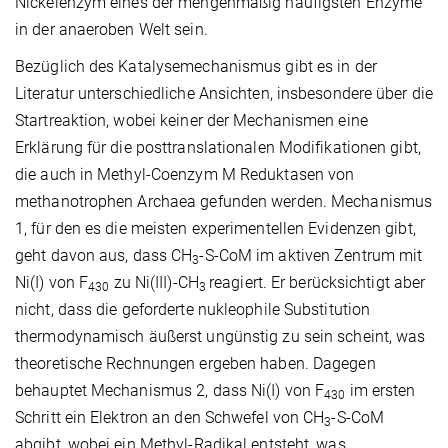
Nickelenzym eines der mengenmäßig häufigsten Enzyme
in der anaeroben Welt sein.
Bezüglich des Katalysemechanismus gibt es in der
Literatur unterschiedliche Ansichten, insbesondere über die
Startreaktion, wobei keiner der Mechanismen eine
Erklärung für die posttranslationalen Modifikationen gibt,
die auch in Methyl-Coenzym M Reduktasen von
methanotrophen Archaea gefunden werden. Mechanismus
1, für den es die meisten experimentellen Evidenzen gibt,
geht davon aus, dass CH
-S-CoM im aktiven Zentrum mit
3
Ni(I) von F
zu Ni(III)-CH
reagiert. Er berücksichtigt aber
430
3
nicht, dass die geforderte nukleophile Substitution
thermodynamisch äußerst ungünstig zu sein scheint, was
theoretische Rechnungen ergeben haben. Dagegen
behauptet Mechanismus 2, dass Ni(I) von F
im ersten
430
Schritt ein Elektron an den Schwefel von CH
-S-CoM
3
abgibt, wobei ein Methyl-Radikal entsteht, was