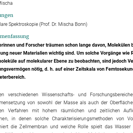
Mischa
ungen
are Spektroskopie (Prof. Dr. Mischa Bonn)
menfassung
rinnen und Forscher träumen schon lange davon, Molekülen be
ung neuer Materialien wichtig sind. Um solche Vorgänge wie R
moleküle auf molekularer Ebene zu beobachten, sind jedoch V
ngsvermögen nötig, d. h. auf einer Zeitskala von Femtoseku
terbereich.
len verschiedenen Wissenschafts- und Forschungsbereiche
ensetzung von sowohl der Masse als auch der Oberfläche 
ven Verfahren mit hohem räumlichen und zeitlichen Aufl
linen, in denen solche Charakterisierungsmethoden von Vor
oniert die Zellmembran und welche Rolle spielt das Wasser 