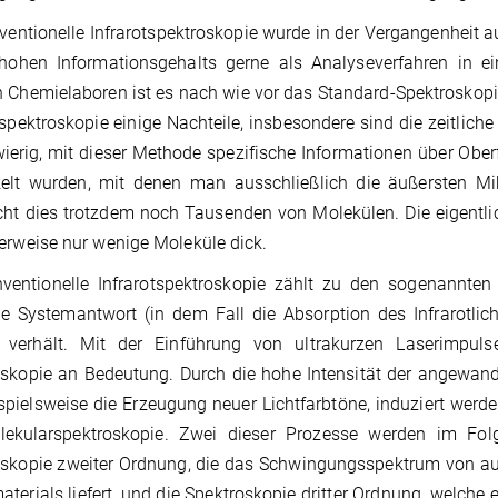
ventionelle Infrarotspektroskopie wurde in der Vergangenheit a
 hohen Informationsgehalts gerne als Analyseverfahren in ei
 Chemielaboren ist es nach wie vor das Standard-Spektroskopi
tspektroskopie einige Nachteile, insbesondere sind die zeitlic
ierig, mit dieser Methode spezifische Informationen über Obe
kelt wurden, mit denen man ausschließlich die äußersten Mi
cht dies trotzdem noch Tausenden von Molekülen. Die eigentlic
erweise nur wenige Moleküle dick.
ventionelle Infrarotspektroskopie zählt zu den sogenannten 
e Systemantwort (in dem Fall die Absorption des Infrarotlicht
s verhält. Mit der Einführung von ultrakurzen Laserimpuls
skopie an Bedeutung. Durch die hohe Intensität der angewand
spielsweise die Erzeugung neuer Lichtfarbtöne, induziert werd
lekularspektroskopie. Zwei dieser Prozesse werden im Folge
oskopie zweiter Ordnung, die das Schwingungsspektrum von au
terials liefert, und die Spektroskopie dritter Ordnung, welche