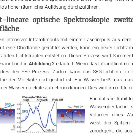
llos hoher räumlicher Auflösung durchzuführen.
t-lineare optische Spektroskopie zweit
fläche
n intensiver Infrarotimpuls mit einem Laserimpuls aus dem 
uf eine Oberfläche gerichtet werden, kann ein neuer Lichtf
rahlten Lichtstrahlen entstehen. Dieser Prozess wird Summen
enannt und in
Abbildung 2
erläutert. Wenn das Infrarotlicht mit
t dies den SFG-Prozess. Zudem kann das SFG-Licht nur in d
rie der Moleküle dort gestört ist. Für Wasser heißt das, d
 der Wassermoleküle aufnehmen können. Dies wird im mittleren 
Ebenfalls in Abbild
Wasseroberfläche 
Volumen eines Was
weist drei Spitzen
zurückgeht, die aus