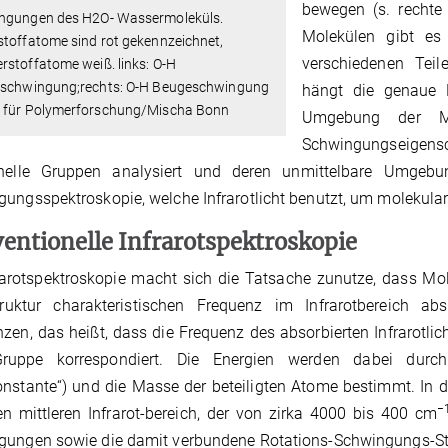
bewegen (s. rechte
ngungen des H2O- Wassermoleküls.
Molekülen gibt es 
toffatome sind rot gekennzeichnet,
verschiedenen Teil
stoffatome weiß. links: O-H
kschwingung;rechts: O-H Beugeschwingung
hängt die genaue 
 für Polymerforschung/Mischa Bonn
Umgebung der Mo
Schwingungseigens
onelle Gruppen analysiert und deren unmittelbare Umgeb
ungsspektroskopie, welche Infrarotlicht benutzt, um molekul
entionelle Infrarotspektroskopie
rarotspektroskopie macht sich die Tatsache zunutze, dass Mole
truktur charakteristischen Frequenz im Infrarotbereich ab
zen, das heißt, dass die Frequenz des absorbierten Infrarotl
ruppe korrespondiert. Die Energien werden dabei durc
nstante“) und die Masse der beteiligten Atome bestimmt. In de
−
 mittleren Infrarot-bereich, der von zirka 4000 bis 400 cm
gungen sowie die damit verbundene Rotations-Schwingungs-Str