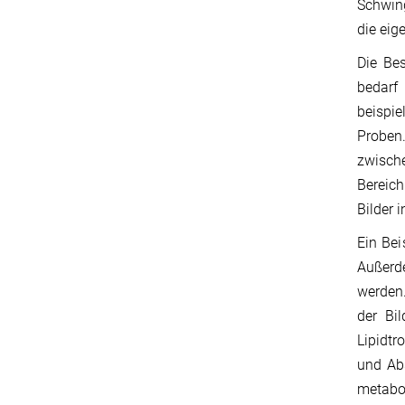
Schwing
die eig
Die Bes
bedarf
beispi
Proben
zwisch
Bereich
Bilder 
Ein Bei
Außerde
werden.
der Bi
Lipidtr
und Abs
metabol