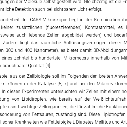
ungen der Moleküle selbst gestellt wird. Gleichzeitig ist die E
entliche Detektion auch bei sichtbarem Licht erfolgt.
onderheit der CARS-Mikroskopie liegt in der Kombination ih
 keiner zusätzlichen (fluoreszierenden) Kontrastmittel, es
elsweise auch lebende Zellen abgebildet werden) und bedar
. Zudem liegt das räumliche Auflösungsvermögen dieser M
en 300 und 400 Nanometer), es bietet damit 3D-Abbildungs
 eines zehntel bis hundertstel Mikrometers innerhalb von M
in brauchbarer Qualität [4].
spiel aus der Zellbiologie soll im Folgenden den breiten An
m können in der Katalyse [5, 7] und bei den Mikroreaktoren 
 In diesen Experimenten untersuchten wir Zellen mit einem hoh
ldung von Lipidtropfen, wie bereits auf der Weißlichtaufna
opfen sind wichtige Zellorganellen, die für zahlreiche Funktion
onderung von Fettsäuren, zuständig sind. Diese Lipidtropfen
ischer Krankheiten wie Fettleibigkeit, Diabetes Mellitus und Arte