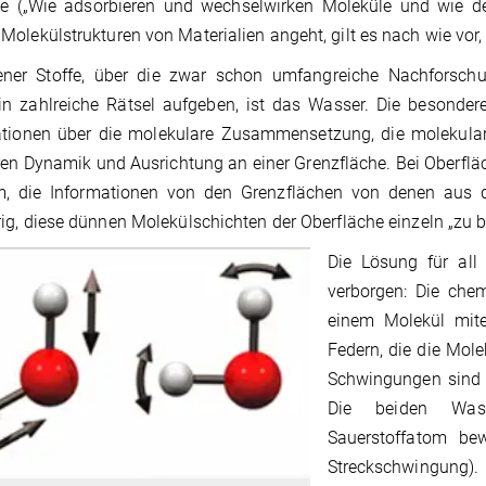
se („Wie adsorbieren und wechselwirken Moleküle und wie d
olekülstrukturen von Materialien angeht, gilt es nach wie vor,
jener Stoffe, über die zwar schon umfangreiche Nachforsc
in zahlreiche Rätsel aufgeben, ist das Wasser. Die besonder
ationen über die molekulare Zusammensetzung, die molekular
en Dynamik und Ausrichtung an einer Grenzfläche. Bei Oberflä
m, die Informationen von den Grenzflächen von denen aus d
ig, diese dünnen Molekülschichten der Oberfläche einzeln „zu b
Die Lösung für all
verborgen: Die che
einem Molekül mite
Federn, die die Mol
Schwingungen sind 
Die beiden Wass
Sauerstoffatom be
Streckschwingung).