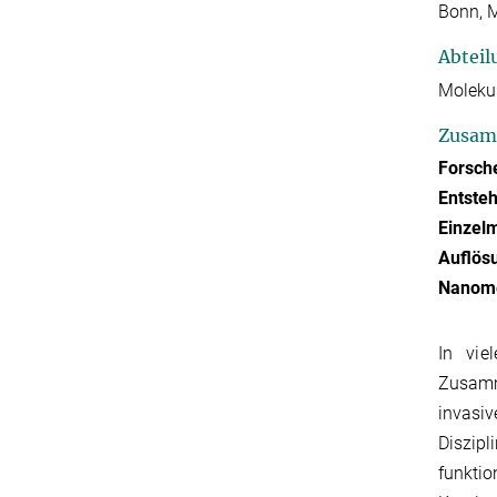
Bonn, 
Abteil
Molekul
Zusam
Forsche
Entsteh
Einzel
Auflösu
Nanome
In vie
Zusamm
invasi
Diszip
funkti