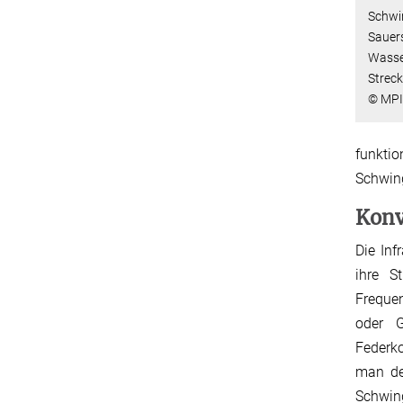
Schwi
Sauers
Wasser
Strec
© MPI
funkti
Schwing
Konv
Die Inf
ihre S
Frequen
oder G
Federko
man den
Schwin