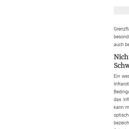
Grenzf
besond
auch be
Nich
Schw
Ein wes
Infraro
Bedingu
das Inf
kann m
optisch
bezeich