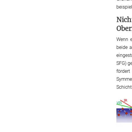
beispie
Nich
Ober
Wenn ei
beide a
eingest
SFG) g
förder
Symmet
Schicht