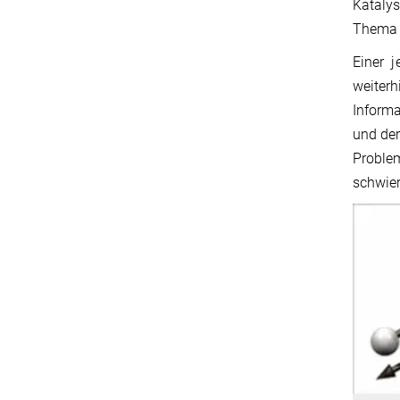
Kataly
Thema M
Einer 
weiterh
Inform
und der
Proble
schwier