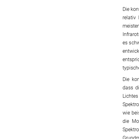
Die kon
relativ
meisten
Infraro
es schw
entwic
entspri
typisch
Die kon
dass di
Lichte
Spektro
wie bei
die Mo
Spektr
Grundma