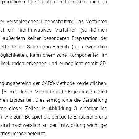
mpfindlichkeit bei sichtbarem Licht sehr hoch, da
rer verschiedenen Eigenschaften: Das Verfahren
 ist ein nicht-invasives Verfahren (so können
f außerdem keiner besonderen Präparation der
ethode im Submikron-Bereich (für gewöhnlich
möglichkeiten, kann chemische Komponenten im
illisekunden erkennen und ermöglicht somit 3D-
wendungsbereich der CARS-Methode verdeutlichen.
[8] mit dieser Methode gute Ergebnisse erzielt
en Lipidanteil. Dies ermöglichte die Darstellung
hme dieser Zellen in
Abbildung 3
sichtbar ist.
en, wie zum Beispiel die geregelte Einspeicherung
 sind nachweislich an der Entwicklung wichtiger
riosklerose beteiligt.