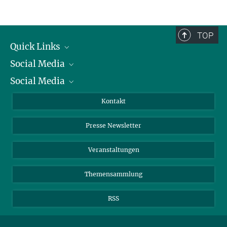
TOP
Quick Links
Social Media
Präsident
Social Media
Zahlen und Fakten
Bluesky
Jahresbericht
Mastodon
Facebook
Kontakt
Einkauf
LinkedIn
Instagram
Presse Newsletter
Meldestelle Fehlverhalten
TikTok
YouTube
Netiquette
Veranstaltungen
Themensammlung
RSS