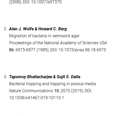
(2008); DOI: 10.1007/b97370
2.
Alan J. Wolfe & Howard C. Berg
Migration of bacteria in semisolid agar
Proc
eedings of the
Nat
ional
Acad
emy of
Sc
iences
USA
86
, 6973-6977 (1989); DOI: 10.1073/pnas.86.18.6973
3.
Tapomoy Bhattacharjee & Sujit S. Datta
Bacterial hopping and trapping in porous media
Nature Communications
10
, 2075 (2019); DOI:
10.1038/s41467-019-10115-1