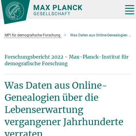
Hauptinhalt
Tog
nav
MPI für demografische Forschung
Was Daten aus Online-Genealogien über die Lebenserwartung vergangener Jahrhunderte verraten
Forschungsbericht 2022 - Max-Planck-Institut für
demografische Forschung
Was Daten aus Online-
Genealogien über die
Lebenserwartung
vergangener Jahrhunderte
verraten