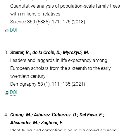
Quantitative analysis of population-scale family trees
with millions of relatives
Science 360 (6385), 171–175 (2018)
DOI
3.
Stelter, R.; de la Croix, D.; Myrskylä, M.
Leaders and laggards in life expectancy among
European scholars from the sixteenth to the early
twentieth century
Demography 58 (1), 111–135 (2021)
DOI
4.
Chong, M.; Alburez-Gutierrez, D.; Del Fava, E.;
Alexander, M.; Zagheni, E.
Identifying and correcting bias in big crowd-sourced