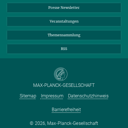
Einkauf
LinkedIn
Instagram
Presse Newsletter
Meldestelle Fehlverhalten
TikTok
YouTube
Netiquette
Veranstaltungen
Themensammlung
RSS
MAX-PLANCK-GESELLSCHAFT
Sitemap
Impressum
Datenschutzhinweis
Barrierefreiheit
2026, Max-Planck-Gesellschaft