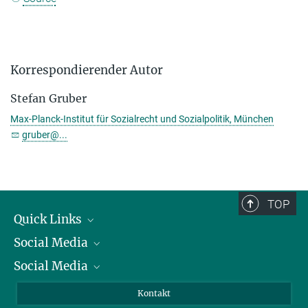
Korrespondierender Autor
Stefan Gruber
Max-Planck-Institut für Sozialrecht und Sozialpolitik, München
gruber@...
TOP
Quick Links
Social Media
Präsident
Social Media
Zahlen und Fakten
Bluesky
Jahresbericht
Mastodon
Facebook
Kontakt