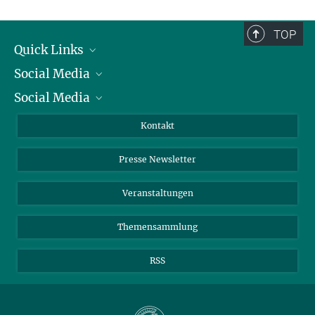
TOP
Quick Links
Social Media
Präsident
Social Media
Zahlen und Fakten
Bluesky
Jahresbericht
Mastodon
Facebook
Kontakt
Einkauf
LinkedIn
Instagram
Presse Newsletter
Meldestelle Fehlverhalten
TikTok
YouTube
Netiquette
Veranstaltungen
Themensammlung
RSS