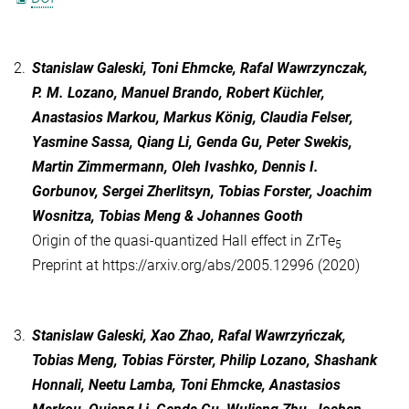
2.
Stanislaw Galeski, Toni Ehmcke, Rafal Wawrzynczak,
P. M. Lozano, Manuel Brando, Robert Küchler,
Anastasios Markou, Markus König, Claudia Felser,
Yasmine Sassa, Qiang Li, Genda Gu, Peter Swekis,
Martin Zimmermann, Oleh Ivashko, Dennis I.
Gorbunov, Sergei Zherlitsyn, Tobias Forster, Joachim
Wosnitza, Tobias Meng & Johannes Gooth
Origin of the quasi-quantized Hall effect in ZrTe
5
Preprint at https://arxiv.org/abs/2005.12996 (2020)
3.
Stanislaw Galeski, Xao Zhao, Rafal Wawrzyńczak,
Tobias Meng, Tobias Förster, Philip Lozano, Shashank
Honnali, Neetu Lamba, Toni Ehmcke, Anastasios