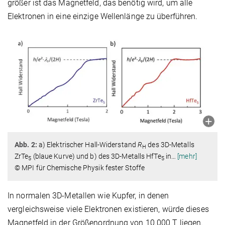
größer ist das Magnetfeld, das benötig wird, um alle
Elektronen in eine einzige Wellenlänge zu überführen.
Abb. 2:
a) Elektrischer Hall-Widerstand
R
des 3D-Metalls
H
ZrTe
(blaue Kurve) und b) des 3D-Metalls HfTe
in
…
[mehr]
5
5
© MPI für Chemische Physik fester Stoffe
In normalen 3D-Metallen wie Kupfer, in denen
vergleichsweise viele Elektronen existieren, würde dieses
Magnetfeld in der Größenordnung von 10.000 T liegen.