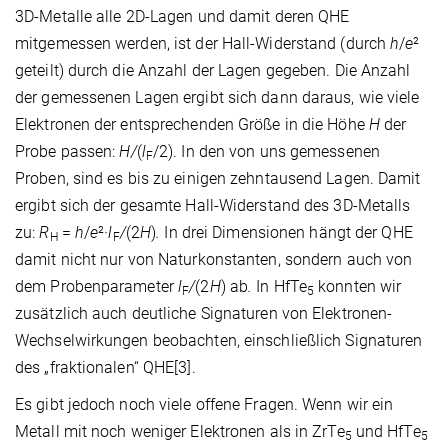
3D-Metalle alle 2D-Lagen und damit deren QHE
mitgemessen werden, ist der Hall-Widerstand (durch
h
/
e
²
geteilt) durch die Anzahl der Lagen
gegeben. Die Anzahl
der gemessenen Lagen ergibt sich dann daraus, wie viele
Elektronen der entsprechenden Größe in die Höhe
H
der
Probe passen:
H/
(
l
/2). In den von uns gemessenen
F
Proben, sind es bis zu einigen zehntausend Lagen.
Damit
ergibt sich der gesamte Hall-Widerstand des 3D-Metalls
zu:
R
=
h
/
e
²·
l
/
(2
H
)
.
In drei Dimensionen hängt der QHE
H
F
damit nicht nur von Naturkonstanten, sondern auch von
dem Probenparameter
l
/
(2
H
) ab
.
In HfTe
konnten wir
F
5
zusätzlich auch deutliche Signaturen von Elektronen-
Wechselwirkungen beobachten, einschließlich Signaturen
des „fraktionalen“ QHE[3].
Es gibt jedoch noch viele offene Fragen. Wenn wir ein
Metall mit noch weniger Elektronen als in ZrTe
und HfTe
5
5