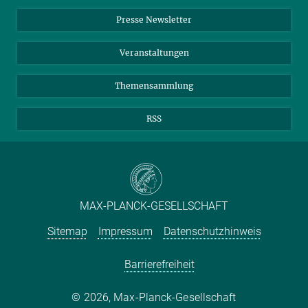
Einkauf
LinkedIn
Instagram
Presse Newsletter
Meldestelle Fehlverhalten
TikTok
YouTube
Netiquette
Veranstaltungen
Themensammlung
RSS
MAX-PLANCK-GESELLSCHAFT
Sitemap
Impressum
Datenschutzhinweis
Barrierefreiheit
2026, Max-Planck-Gesellschaft