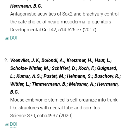
Herrmann, B.G.
Antagonistic activities of Sox2 and brachyury control
the cate choice of neuro-mesodermal progenitors
Developmental Cell 42, 514-526.e7 (2017)
DOI
2.
Veenvliet, J.V.; Bolondi, A.; Kretzmer, H.; Haut, L.;
Scholze-Wittler, M.; Schifferl, D.; Koch, F.; Guignard,
L.; Kumar, A.S.; Pustet, M.; Heimann, S.; Buschow, R.;
Wittler, L.; Timmermann, B.; Meissner, A.; Herrmann,
B.G.
Mouse embryonic stem cells self-organize into trunk-
like structures with neural tube and somites
Science 370, eaba4937 (2020)
DOI