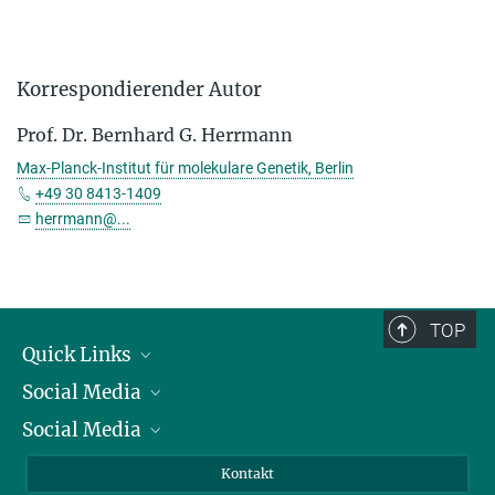
Korrespondierender Autor
Prof. Dr. Bernhard G. Herrmann
Max-Planck-Institut für molekulare Genetik, Berlin
+49 30 8413-1409
herrmann@...
TOP
Quick Links
Social Media
Präsident
Social Media
Zahlen und Fakten
Bluesky
Jahresbericht
Mastodon
Facebook
Kontakt