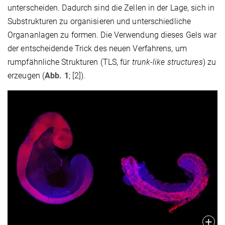
unterscheiden. Dadurch sind die Zellen in der Lage, sich in
Substrukturen zu organisieren und unterschiedliche
Organanlagen zu formen. Die Verwendung dieses Gels war
der entscheidende Trick des neuen Verfahrens, um
rumpfähnliche Strukturen (TLS, für
trunk-like structures
) zu
erzeugen (
Abb. 1
; [2]).