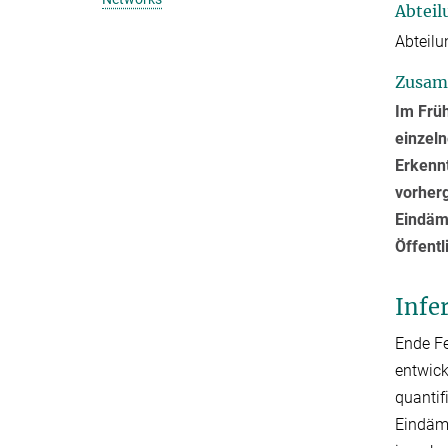
Abteil
Abteilu
Zusam
Im Früh
einzel
Erkennt
vorherg
Eindäm
Öffentl
Infe
Ende Fe
entwick
quantif
Eindämm