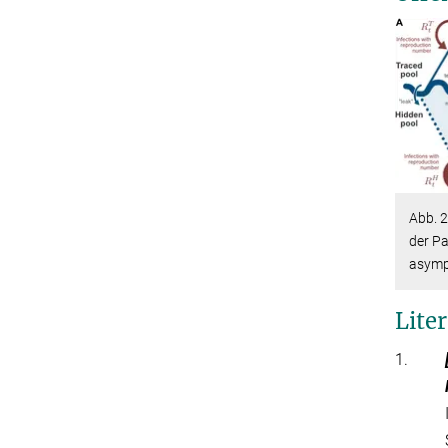
Abb. 
der Pa
asymp
Lite
1.