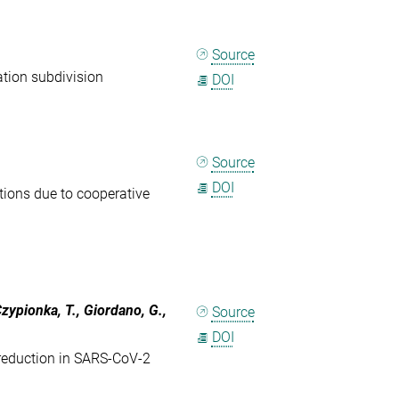
Source
ation subdivision
DOI
Source
DOI
tions due to cooperative
Czypionka, T., Giordano, G.,
Source
DOI
 reduction in SARS-CoV-2