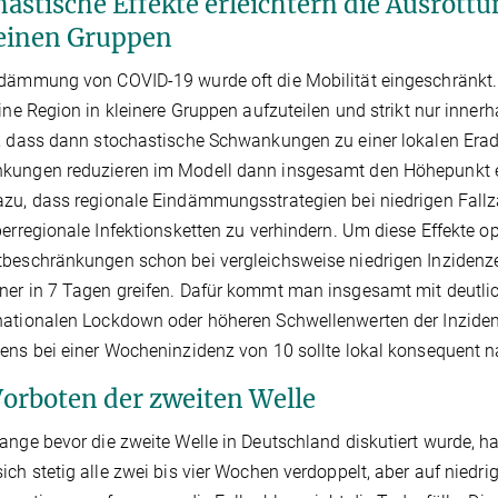
hastische Effekte erleichtern die Ausrot
leinen Gruppen
dämmung von COVID-19 wurde oft die Mobilität eingeschränkt.
eine Region in kleinere Gruppen aufzuteilen und strikt nur inne
, dass dann stochastische Schwankungen zu einer lokalen Eradi
ungen reduzieren im Modell dann insgesamt den Höhepunkt eine
zu, dass regionale Eindämmungsstrategien bei niedrigen Fallzah
berregionale Infektionsketten zu verhindern. Um diese Effekte 
beschränkungen schon bei vergleichsweise niedrigen Inzidenze
er in 7 Tagen greifen. Dafür kommt man insgesamt mit deutli
ationalen Lockdown oder höheren Schwellenwerten der Inzidenzr
ens bei einer Wocheninzidenz von 10 sollte lokal konsequent n
Vorboten der zweiten Welle
ange bevor die zweite Welle in Deutschland diskutiert wurde, h
ich stetig alle zwei bis vier Wochen verdoppelt, aber auf nied