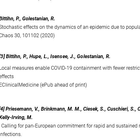
Bittihn, P., Golestanian, R.
Stochastic effects on the dynamics of an epidemic due to popul
Chaos 30, 101102 (2020)
[3] Bittihn, P., Hupe, L., Isensee, J., Golestanian, R.
Local measures enable COVID-19 containment with fewer restric
effects
EClinicalMedicine (ePub ahead of print)
[4] Priesemann, V., Brinkmann, M. M., Ciesek, S., Cuschieri, S., 
Kelly-Irving, M.
, Calling for pan-European commitment for rapid and sustained
infections.