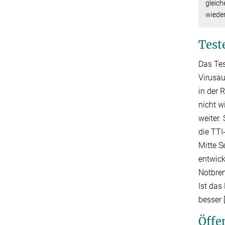
gleich
wiede
Test
Das Tes
Virusau
in der 
nicht w
weiter.
die TTI
Mitte S
entwick
Notbrem
Ist das
besser [
Öffe