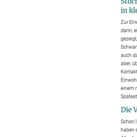
Stoc
in k
Zur Ein
darin, 
gezeigt
Schwank
auch da
aber, ü
Kontakt
Einwohn
einem n
Spätest
Die 
Schon l
haben s