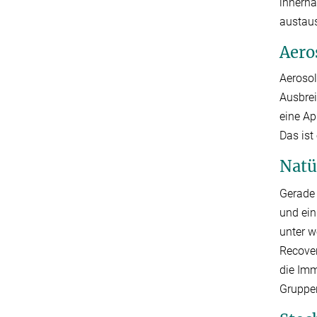
innerha
austau
Aero
Aerosol
Ausbre
eine Ap
Das ist
Natü
Gerade 
und ein
unter w
Recover
die Imm
Gruppen