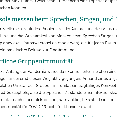
lb der Max-Planck-Gesellschaft umgehend eine Expertengruppe 
schen konnten.
sole messen beim Sprechen, Singen, und 
e stellen ein zentrales Problem bei der Ausbreitung des Virus 
itung und die Wirksamkeit von Masken beim Sprechen Singen 
p entwickelt (https://aerosol.ds.mpg.de/en), die für jeden Rau
 ein praktischer Beitrag zur Eindämmung.
rliche Gruppenimmunität
zu Anfang der Pandemie wurde das kontrollierte Erreichen einer
ige Länder sind diesen Weg aktiv gegangen. Anhand eines allg
elchen Umständen Gruppenimmunität ein tragfähiges Konzept se
ed-Susceptible, also die typischen Zustände einer Infektionsk
unität nach einer Infektion langsam abklingt. Es stellt sich he
immunität für COVID-19 nicht funktionieren wird.