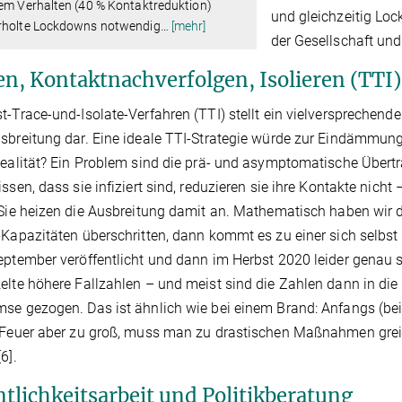
em Verhalten (40 % Kontaktreduktion)
und gleichzeitig Loc
rholte Lockdowns notwendig
…
[mehr]
der Gesellschaft und 
en, Kontaktnachverfolgen, Isolieren (TTI)
t-Trace-und-Isolate-Verfahren (TTI) stellt ein vielverspreche
sbreitung dar. Eine ideale TTI-Strategie würde zur Eindämmung
Realität? Ein Problem sind die prä- und asymptomatische Über
issen, dass sie infiziert sind, reduzieren sie ihre Kontakte nich
 Sie heizen die Ausbreitung damit an. Mathematisch haben wir 
-Kapazitäten überschritten, dann kommt es zu einer sich selbs
eptember veröffentlicht und dann im Herbst 2020 leider genau 
elte höhere Fallzahlen – und meist sind die Zahlen dann in di
se gezogen. Das ist ähnlich wie bei einem Brand: Anfangs (bei 
 Feuer aber zu groß, muss man zu drastischen Maßnahmen greife
6].
ntlichkeitsarbeit und Politikberatung