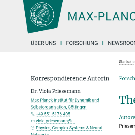
Hauptinhalt
ÜBER UNS
FORSCHUNG
NEWSROO
Startseite
Korrespondierende Autorin
Forsch
Dr. Viola Priesemann
Th
Max-Planck-Institut für Dynamik und
Selbstorganisation, Göttingen
+49 551 5176-405
Autor
viola.priesemann@...
Priesem
Physics, Complex Systems & Neural
Networks