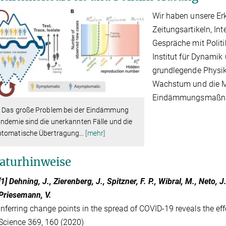
Wir haben unsere Erk
Zeitungsartikeln, In
Gespräche mit Polit
Institut für Dynamik
grundlegende Physik
Wachstum und die M
Eindämmungsmaßnahm
2 Das große Problem bei der Eindämmung
ndemie sind die unerkannten Fälle und die
tomatische Übertragung
…
[mehr]
raturhinweise
[1] Dehning, J., Zierenberg, J., Spitzner, F. P., Wibral, M., Neto, J
Priesemann, V.
Inferring change points in the spread of COVID-19 reveals the eff
Science 369, 160 (2020)