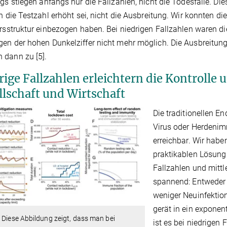
ngs stiegen anfangs nur die Fallzahlen, nicht die Todesfälle. Die
ch die Testzahl erhöht sei, nicht die Ausbreitung. Wir konnten d
ersstruktur einbezogen haben. Bei niedrigen Fallzahlen waren di
en der hohen Dunkelziffer nicht mehr möglich. Die Ausbreitung 
 dann zu [5].
rige Fallzahlen erleichtern die Kontrolle 
llschaft und Wirtschaft
Die traditionellen E
Virus oder Herdenimm
erreichbar. Wir haben
praktikablen Lösung 
Fallzahlen und mitt
spannend: Entweder i
weniger Neuinfektion
gerät in ein expone
 Diese Abbildung zeigt, dass man bei
ist es bei niedrigen 