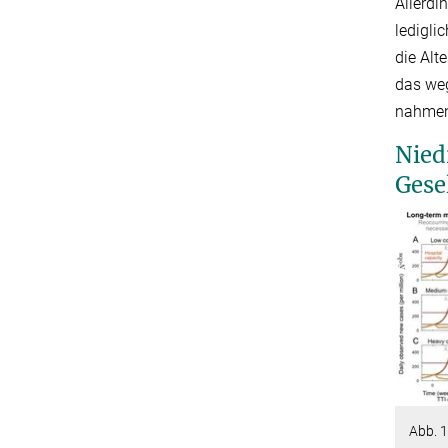
Allerdi
ledigli
die Alt
das weg
nahmen
Nied
Gese
Abb. 1