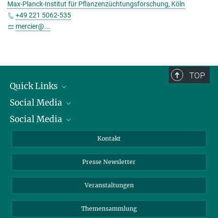
Max-Planck-Institut für Pflanzenzüchtungsforschung, Köln
+49 221 5062-535
mercier@...
TOP
Quick Links
Social Media
Präsident
Social Media
Zahlen und Fakten
Bluesky
Jahresbericht
Mastodon
Facebook
Kontakt
Einkauf
LinkedIn
Instagram
Presse Newsletter
Meldestelle Fehlverhalten
TikTok
YouTube
Netiquette
Veranstaltungen
Themensammlung