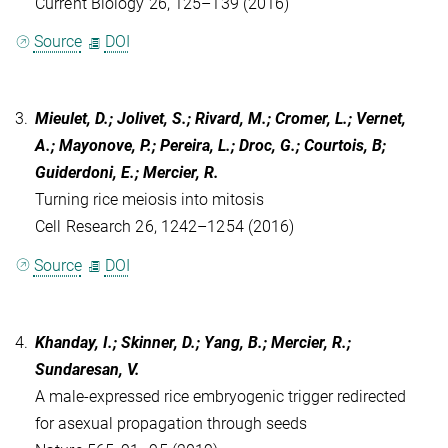
Current Biology 26, 125–139 (2016)
Source
DOI
3.
Mieulet, D.; Jolivet, S.; Rivard, M.; Cromer, L.; Vernet,
A.; Mayonove, P.; Pereira, L.; Droc, G.; Courtois, B;
Guiderdoni, E.; Mercier, R.
Turning rice meiosis into mitosis
Cell Research 26, 1242–1254 (2016)
Source
DOI
4.
Khanday, I.; Skinner, D.; Yang, B.; Mercier, R.;
Sundaresan, V.
A male-expressed rice embryogenic trigger redirected
for asexual propagation through seeds