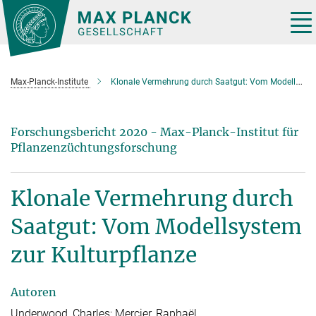
Hauptinhalt
Tog
nav
Max-Planck-Institute
Klonale Vermehrung durch Saatgut: Vom Modellsystem zur Kulturpflanze
Forschungsbericht 2020 - Max-Planck-Institut für
Pflanzenzüchtungsforschung
Klonale Vermehrung durch
Saatgut: Vom Modellsystem
zur Kulturpflanze
Autoren
Underwood, Charles; Mercier,
Raphaël