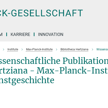
M
KARRIERE
INNOVATION
Institute
Max-Planck-Institute
Bibliotheca Hertziana
Wissensc
senschaftliche Publikation
tziana - Max-Planck-Insti
nstgeschichte