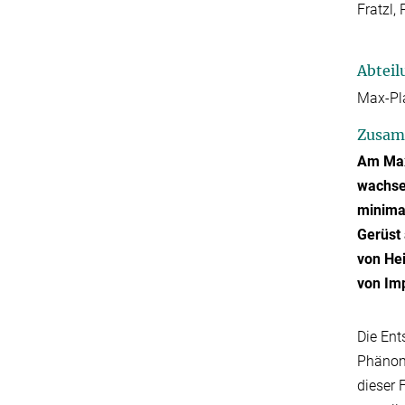
Fratzl,
Abteil
Max-Pla
Zusam
Am Max-
wachse
minima
Gerüst
von He
von Imp
Die Ent
Phänome
dieser 