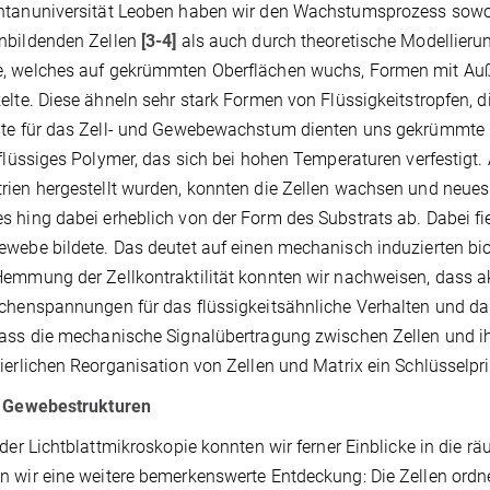
tanuniversität Leoben haben wir den Wachstumsprozess sowohl
nbildenden Zellen
[3-4]
als auch durch theoretische Modellier
, welches auf gekrümmten Oberflächen wuchs, Formen mit Auß
elte. Diese ähneln sehr stark Formen von Flüssigkeitstropfen,
te für das Zell- und Gewebewachstum dienten uns gekrümmte 
 flüssiges Polymer, das sich bei hohen Temperaturen verfestigt.
ien hergestellt wurden, konnten die Zellen wachsen und neues
 hing dabei erheblich von der Form des Substrats ab. Dabei fie
ewebe bildete. Das deutet auf einen mechanisch induzierten
emmung der Zellkontraktilität konnten wir nachweisen, dass ak
chenspannungen für das flüssigkeitsähnliche Verhalten und d
dass die mechanische Signalübertragung zwischen Zellen und
ierlichen Reorganisation von Zellen und Matrix ein Schlüsselpr
e Gewebestrukturen
 der Lichtblattmikroskopie konnten wir ferner Einblicke in die 
 wir eine weitere bemerkenswerte Entdeckung: Die Zellen ordn