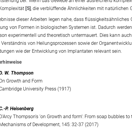
tstehung bei. Wenn das Gewebe an einer ausreichend komple
 Komplexität
[5]
, die verblüffende Ähnlichkeiten mit natürlich
ebnisse dieser Arbeiten legen nahe, dass flüssigkeitsähnliches 
ung von Formen in biologischen Systemen ist. Dadurch werden n
n experimentell und theoretisch untermauert. Dies kann auc
 Verständnis von Heilungsprozessen sowie der Organentwicklu
ngen wie der Entwicklung von Implantaten relevant sein.
urhinweise
D. W. Thompson
On Growth and Form
Cambridge University Press (1917)
C.-P. Heisenberg
D'Arcy Thompson's ‘on Growth and form’: From soap bubbles to t
Mechanisms of Development, 145: 32-37 (2017)