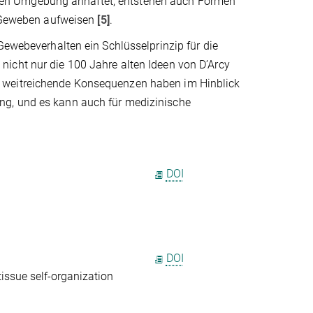
xen Umgebung anhaftet, entstehen auch Formen
en Geweben aufweisen
[5]
.
Gewebeverhalten ein Schlüsselprinzip für die
icht nur die 100 Jahre alten Ideen von D’Arcy
h weitreichende Konsequenzen haben im Hinblick
ng, und es kann auch für medizinische
DOI
DOI
issue self-organization