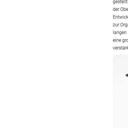
gestell
der Ob
Entwick
zur Or
langen 
eine gr
verstärk