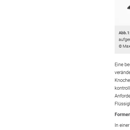
Abb.1
aufg
© Max-
Eine be
verände
Knochen
kontrol
Anforde
Flüssig
Formen
In eine