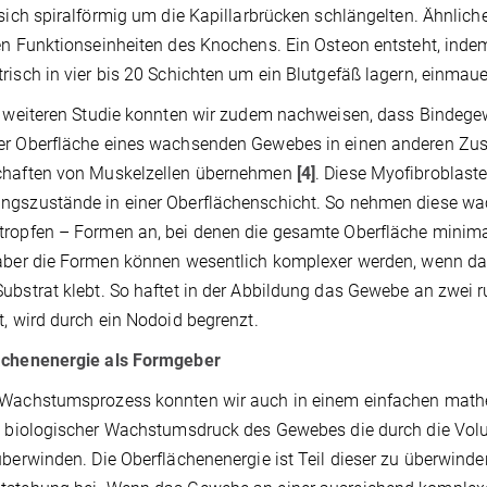
 sich spiralförmig um die Kapillarbrücken schlängelten. Ähnlic
en Funktionseinheiten des Knochens. Ein Osteon entsteht, inde
risch in vier bis 20 Schichten um ein Blutgefäß lagern, einma
r weiteren Studie konnten wir zudem nachweisen, dass Bindegew
er Oberfläche eines wachsenden Gewebes in einen anderen Zu
chaften von Muskelzellen übernehmen
[4]
. Diese Myofibroblast
ngszustände in einer Oberflächenschicht. So nehmen diese wa
ropfen – Formen an, bei denen die gesamte Oberfläche minimal i
aber die Formen können wesentlich komplexer werden, wenn das
ubstrat klebt. So haftet in der Abbildung das Gewebe an zwei 
t, wird durch ein Nodoid begrenzt.
ächenenergie als Formgeber
 Wachstumsprozess konnten wir auch in einem einfachen math
rt biologischer Wachstumsdruck des Gewebes die durch die Vo
überwinden. Die Oberflächenenergie ist Teil dieser zu überwinde