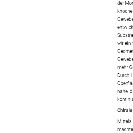
der Mon
knoche
Gewebe
entwick
Substra
wir ein
Geometr
Gewebes
mehr G
Durch H
Oberflä
nahe, 
kontinu
Chiral
Mittels
machten