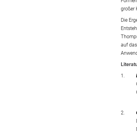
Formen
großer
Die Erg
Entsteh
Thompso
auf das
Anwendu
Literat
1.
2.