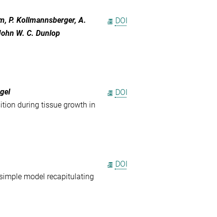
am, P. Kollmannsberger, A.
DOI
 John W. C. Dunlop
ogel
DOI
sition during tissue growth in
DOI
simple model recapitulating