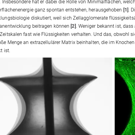
t. Insbesondere hat er dabei die Rolle von Minimalflächen, welc
erflächenenergie ganz spontan entstehen, herausgehoben
[1]
. D
lungsbiologie diskutiert, weil sich Zellagglomerate flüssigke
ganentwicklung beitragen können
[2]
. Weniger bekannt ist, das
Zeitskalen fast wie Flüssigkeiten verhalten. Und das, obwohl s
oße Menge an extrazellulärer Matrix beinhalten, die im Knoche
t ist.