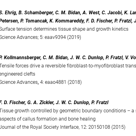
S. Ehrig, B. Schamberger, C. M. Bidan, A. West, C. Jacobi, K. L
Petersen, P. Tomancak, K. Kommareddy, F. D. Fischer, P. Fratzl,
Surface tension determines tissue shape and growth kinetics
Science Advances; 5: eaav9394 (2019)
P. Kollmannsberger, C. M. Bidan, J. W. C. Dunlop, P. Fratzl, V. V
Tensile forces drive a reversible fibroblast-to-myofibroblast tran
engineered clefts
Science Advances
,
4: eaao4881 (2018)
F. D. Fischer, G. A. Zickler, J. W. C. Dunlop, P. Fratzl
Tissue growth controlled by geometric boundary conditions – a 
aspects of callus formation and bone healing
Journal of the Royal Society Interface, 12: 20150108 (2015)