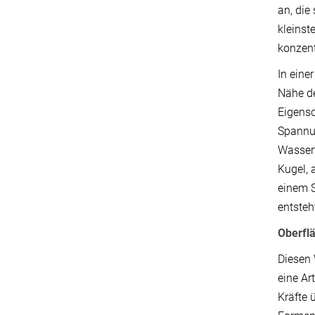
an, die
kleinst
konzent
In eine
Nähe d
Eigens
Spannu
Wassert
Kugel, 
einem S
entsteh
Oberfl
Diesen
eine A
Kräfte 