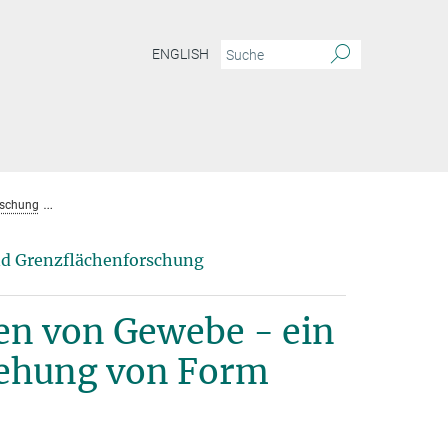
ENGLISH
rschung
Flüssigkeitsähnliches Verhalten von Gewebe - ein Schlüsselprinzip fü
nd Grenzflächenforschung
ten von Gewebe - ein
stehung von Form