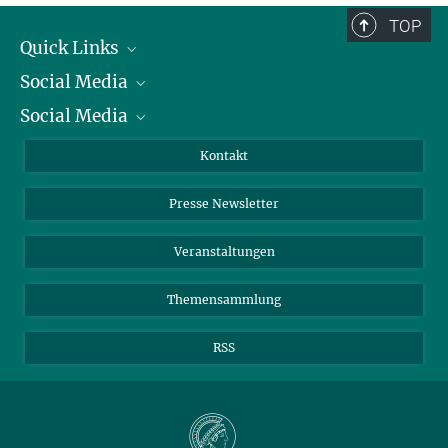
TOP
Quick Links
Social Media
Präsident
Social Media
Zahlen und Fakten
Bluesky
Jahresbericht
Mastodon
Facebook
Kontakt
Einkauf
LinkedIn
Instagram
Presse Newsletter
Meldestelle Fehlverhalten
TikTok
YouTube
Netiquette
Veranstaltungen
Themensammlung
RSS