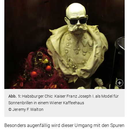
Abb. 1:
Habsburger Chic: Kaiser Franz Joseph I. als Model für
Sonnenbrillen in einem Wiener Kaffeehaus
© Jeremy F. Walton
Besonders augenfällig wird dieser Umgang mit den Spuren