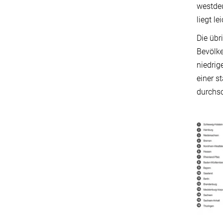
westde
liegt l
Die übr
Bevölke
niedrig
einer s
durchsc