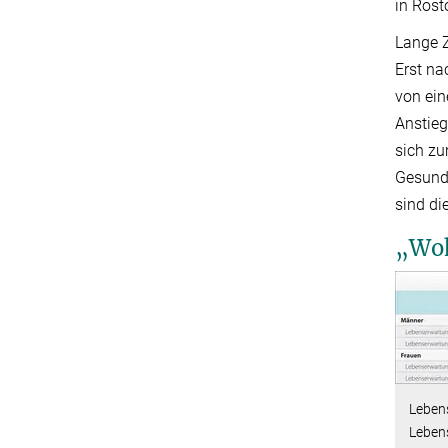
in Rost
Lange Z
Erst na
von ein
Anstieg
sich zu
Gesundh
sind di
„Woh
Leben
Lebens