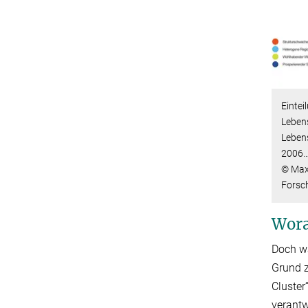
Eintei
Leben
Leben
2006
© Max
Forsc
Wora
Doch w
Grund z
Cluster
verantw