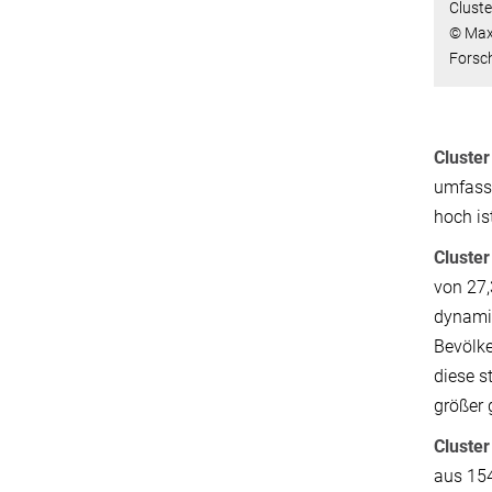
Cluste
© Max
Forsc
Cluster
umfasst
hoch is
Cluste
von 27,
dynamis
Bevölke
diese s
größer
Cluste
aus 154