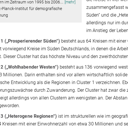
rn im Zeitraum von 1995 bis 2006.
…
[mehr]
zusammengefasst wer
-Planck-Institut für demografische
Süden“ und die „Het
hung
allerdings nur im du
im Anstieg der Lebe
 1 („Prosperierender Süden“)
besteht aus 64 Kreisen mit einer
 vorwiegend Kreise im Süden Deutschlands, in denen die Arbeits
t. Dieser Cluster hat das höchste Niveau und den zweithöchste
r 2 („Wohlhabender Westen“)
besteht aus 136 vorwiegend west
3 Millionen. Darin enthalten sind vor allem wirtschaftlich solid
che Entwicklung als die Regionen in Cluster 1 verzeichnen. Ebe
rungszuwächse durch Zuwanderung. Der Cluster hat zwar die 
teigt allerdings von allen Clustern am wenigsten an. Der Abstand
 geworden.
r 3 („Heterogene Regionen“)
ist im strukturellen wie im geogra
 Kreisen mit einer Einwohnerzahl von etwa 30 Millionen und s