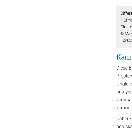
Diffe
1 („Pr
Clust
© Max
Forsc
Kann
Diese B
Problem
Ungleic
analysi
verurs
verring
Dabei k
berücks