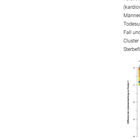
(kardio
Männern
Todesur
Fall un
Cluster
Sterbef