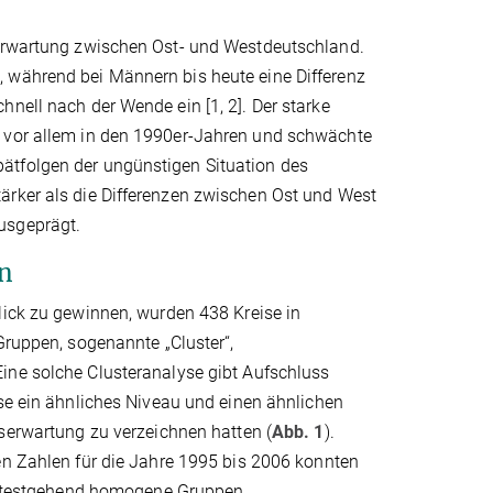
serwartung zwischen Ost- und Westdeutschland.
 während bei Männern bis heute eine Differenz
nell nach der Wende ein [1, 2]. Der starke
h vor allem in den 1990er-Jahren und schwächte
ätfolgen der ungünstigen Situation des
ärker als die Differenzen zwischen Ost und West
usgeprägt.
n
lick zu gewinnen, wurden 438 Kreise in
Gruppen, sogenannte „Cluster“,
ne solche Clusteranalyse gibt Aufschluss
se ein ähnliches Niveau und einen ähnlichen
serwartung zu verzeichnen hatten (
Abb. 1
).
en Zahlen für die Jahre 1995 bis 2006 konnten
weitestgehend homogene Gruppen