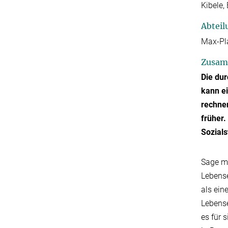
Kibele,
Abteil
Max-Pla
Zusam
Die du
kann ei
rechnen
früher
Sozials
Sage mi
Lebense
als ein
Lebense
es für 