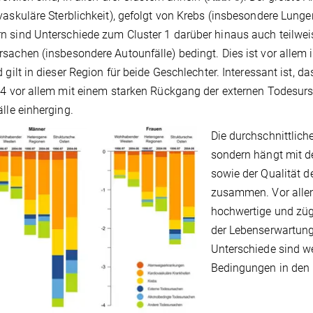
vaskuläre Sterblichkeit), gefolgt von Krebs (insbesondere Lu
 sind Unterschiede zum Cluster 1 darüber hinaus auch teilwe
sachen (insbesondere Autounfälle) bedingt. Dies ist vor allem 
d gilt in dieser Region für beide Geschlechter. Interessant ist, 
 4 vor allem mit einem starken Rückgang der externen Todesur
älle einherging.
Die durchschnittlich
sondern hängt mit de
sowie der Qualität d
zusammen. Vor alle
hochwertige und züg
der Lebenserwartun
Unterschiede sind w
Bedingungen in den K