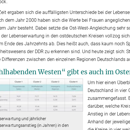
ock.
eit ergaben sich die auffälligsten Unterschiede bei der Leben
ch dem Jahr 2000 haben sich die Werte bei Frauen angeglichen,
em Jahr besteht. Dabei setzte die Ost-West-Angleichung sehr sch
 der Lebenserwartung in den ostdeutschen Kreisen vollzog sic
m Ende des Jahrzehnts ab. Dies heißt auch, dass kaum noch Sp
eitswesens der DDR zu erkennen sind. Und heute zeigt sich: St
e Differenzen zwischen den einzelnen Regionen Deutschlands a
lhabenden Westen“ gibt es auch im Oste
Um hier einen Überb
Deutschland in vier 
zusammengefasst. Ei
darüber, welche Krei
Anstieg in der Leben
serwartung und jährlicher
Anhand der jeweilig
erwartungsanstieg (in Jahren) in den
die Kreise in vier 