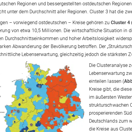
utschen Regionen und bessergestellten ostdeutschen Regione
eicht unter dem Durchschnitt aller Regionen. Cluster 3 hat die z
igen – vorwiegend ostdeutschen – Kreise gehören zu
Cluster 4
rung von etwa 10,5 Millionen. Die wirtschaftliche Situation in d
en Durchschnittseinkommen und hoher Arbeitslosigkeit widerspi
tarken Abwanderung der Bevölkerung betroffen. Der „Struktursch
hnittliche Lebenserwartung, gleichzeitig jedoch die stärksten
Die Clusteranalyse z
Lebenserwartung zwa
einteilen lassen (
Abb
Kreise gibt, die die
im äußersten Westen
strukturschwachen 
prosperierenden Süd
Deutschlands zum 
die Kreise aus Clust