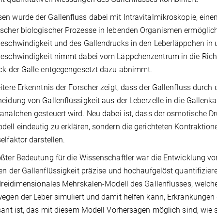
n wurde der Gallenfluss dabei mit Intravitalmikroskopie, ein
cher biologischer Prozesse in lebenden Organismen ermöglicht.
eschwindigkeit und des Gallendrucks in den Leberläppchen in 
geschwindigkeit nimmt dabei vom Läppchenzentrum in die Rich
ck der Galle entgegengesetzt dazu abnimmt.
itere Erkenntnis der Forscher zeigt, dass der Gallenfluss durch
eidung von Gallenflüssigkeit aus der Leberzelle in die Gallenk
anälchen gesteuert wird. Neu dabei ist, dass der osmotische Dru
ell eindeutig zu erklären, sondern die gerichteten Kontraktio
elfaktor darstellen.
ßter Bedeutung für die Wissenschaftler war die Entwicklung vo
en der Gallenflüssigkeit präzise und hochaufgelöst quantifiz
 dreidimensionales Mehrskalen-Modell des Gallenflusses, welche
egen der Leber simuliert und damit helfen kann, Erkrankungen 
sant ist, das mit diesem Modell Vorhersagen möglich sind, wie