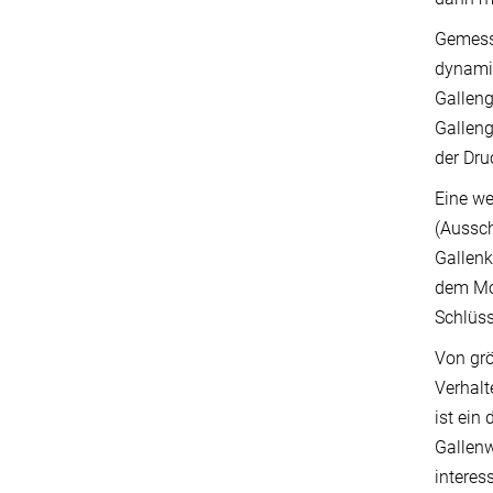
Gemesse
dynamis
Galleng
Gallen
der Dru
Eine we
(Aussch
Gallenk
dem Mod
Schlüss
Von grö
Verhalt
ist ein
Gallenw
interes