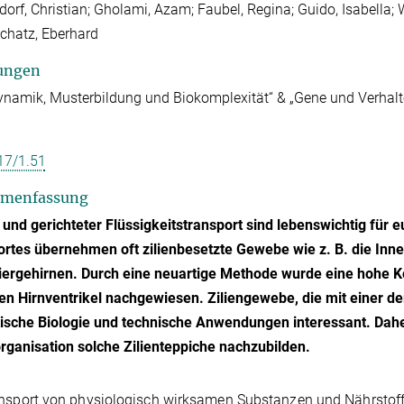
orf, Christian; Gholami, Azam; Faubel, Regina; Guido, Isabella; W
chatz, Eberhard
ungen
ynamik, Musterbildung und Biokomplexität“ & „Gene und Verhalt
17/1.51
menfassung
 und gerichteter Flüssigkeitstransport sind lebenswichtig für
rtes übernehmen oft zilienbesetzte Gewebe wie z. B. die Inne
ergehirnen. Durch eine neuartige Methode wurde eine hohe Ko
ten Hirnventrikel nachgewiesen. Ziliengewebe, die mit einer der
tische Biologie und technische Anwendungen interessant. Dah
rganisation solche Zilienteppiche nachzubilden.
nsport von physiologisch wirksamen Substanzen und Nährstoffen