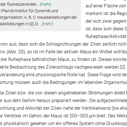
der fluoreszierenden
…
[mehr]
auf einer Fläche von
-Planck-Institut für Dynamik und
markant ist die Regi
organisation; A, B, C: Neubearbeitungen der
der sich zwei gegenl
alabbildungen in [2]; D:
…
[mehr]
ist, dass sich diese
Ruhephase/Aktivität
on aus, dass sich die Schlagrichtungen der Zilien zeitlich nich
rix (Abb. 2D), so ist im Falle der aktiven Maus ein Wirbel sicht
n der Ruhephase befindlichen Maus, zu finden ist. Dieses konn
rekte Beobachtung des Zilienschlags nachgewiesen werden [2]. Da
Veränderung eine physiologische Rolle hat. Diese Frage wird derz
ortung müssen auch die Bedingungen im lebenden Organismus 
ie Zilien bzw. die von diesen angetriebenen Strömungen direkt
el aus dem Gehirn heraus präpariert werden. Die aufgezeichne
ichtung und Aktivität der Zilien nahe der Ventrikelwand (bis e
tte Ventrikel im Gehirn der Maus ist 200–300 µm breit. Des Wei
el physikalisch gesehen um ein offenes System ohne Druckkopp