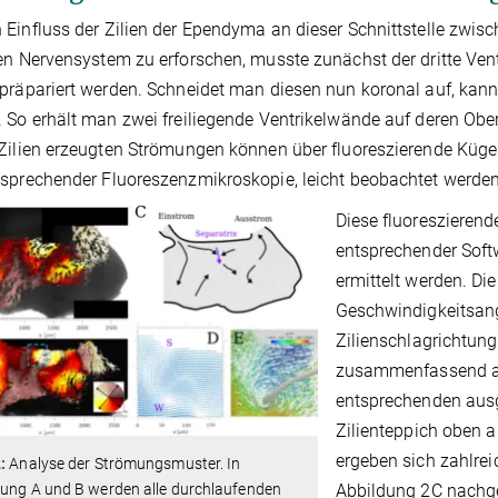
Einfluss der Zilien der Ependyma an dieser Schnittstelle zwi
en Nervensystem zu erforschen, musste zunächst der dritte Ven
präpariert werden. Schneidet man diesen nun koronal auf, kann
 So erhält man zwei freiliegende Ventrikelwände auf deren Obers
Zilien erzeugten Strömungen können über fluoreszierende Küge
sprechender Fluoreszenzmikroskopie, leicht beobachtet werden
Diese fluoreszieren
entsprechender Soft
ermittelt werden. Di
Geschwindigkeitsan
Zilienschlagrichtung
zusammenfassend au
entsprechenden aus
Zilienteppich oben a
ergeben sich zahlre
:
Analyse der Strömungsmuster. In
dung A und B werden alle durchlaufenden
Abbildung 2C nachge