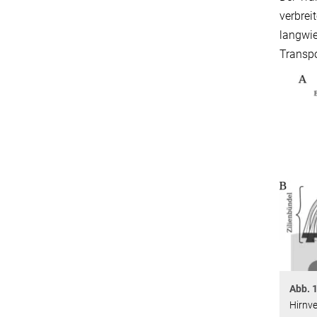
verbrei
langwie
Transpo
Abb. 1
Hirnve