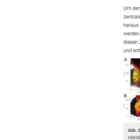
Um den 
zentral
heraus 
werden.
diesen 
und ent
Abb. 2
Abbil