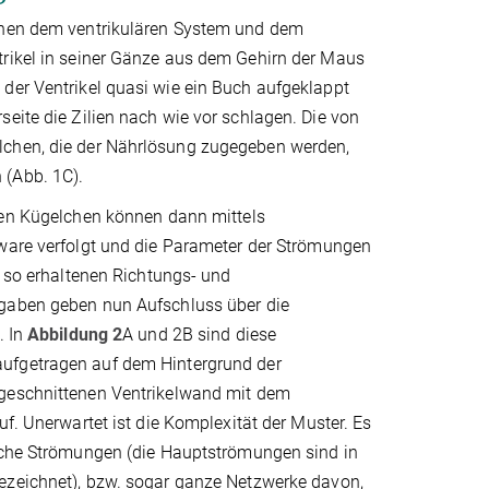
schen dem ventrikulären System und dem
trikel in seiner Gänze aus dem Gehirn der Maus
 der Ventrikel quasi wie ein Buch aufgeklappt
eite die Zilien nach wie vor schlagen. Die von
lchen, die der Nährlösung zugegeben werden,
 (Abb. 1C).
den Kügelchen können dann mittels
ware verfolgt und die Parameter der Strömungen
e so erhaltenen Richtungs- und
gaben geben nun Aufschluss über die
. In
Abbildung 2
A und 2B sind diese
fgetragen auf dem Hintergrund der
geschnittenen Ventrikelwand mit dem
uf. Unerwartet ist die Komplexität der Muster. Es
iche Strömungen (die Hauptströmungen sind in
zeichnet), bzw. sogar ganze Netzwerke davon,