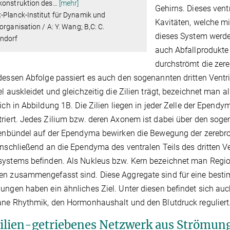
konstruktion des
…
[mehr]
Gehirns. Dieses vent
-Planck-Institut für Dynamik und
Kavitäten, welche mit
organisation / A: Y. Wang; B,C: C.
dieses System werde
ndorf
auch Abfallprodukte 
durchströmt die zere
dessen Abfolge passiert es auch den sogenannten dritten Ventri
el auskleidet und gleichzeitig die Zilien trägt, bezeichnet man
sich in Abbildung 1B. Die Zilien liegen in jeder Zelle der Epend
riert. Jedes Zilium bzw. deren Axonem ist dabei über den sogen
ienbündel auf der Ependyma bewirken die Bewegung der zerebrosp
anschließend an die Ependyma des ventralen Teils des dritten V
ystems befinden. Als Nukleus bzw. Kern bezeichnet man Regio
n zusammengefasst sind. Diese Aggregate sind für eine besti
ungen haben ein ähnliches Ziel. Unter diesen befindet sich au
ane Rhythmik, den Hormonhaushalt und den Blutdruck reguliert
zilien-getriebenes Netzwerk aus Strömun