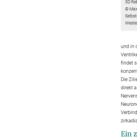
3D Re
© Max
Selbst
Weste
und in 
Ventrik
findet 
konzent
Die Zil
direkt 
Nervens
Neurone
Verbind
zirkadi
Ein 