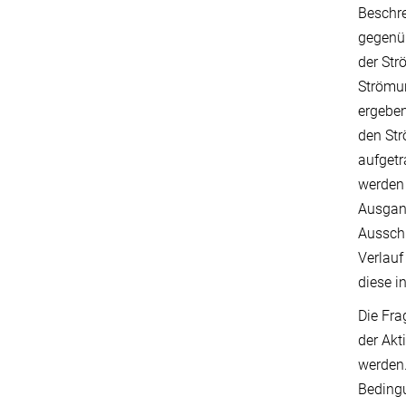
Beschre
gegenüb
der Str
Strömun
ergeben
den Str
aufgetr
werden 
Ausgang
Ausschn
Verlauf
diese i
Die Fra
der Akt
werden.
Beding