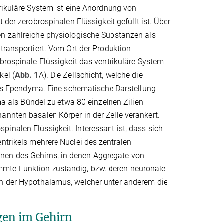
rikuläre System ist eine Anordnung von
 der zerobrospinalen Flüssigkeit gefüllt ist. Über
n zahlreiche physiologische Substanzen als
transportiert. Vom Ort der Produktion
brospinale Flüssigkeit das ventrikuläre System
kel (
Abb. 1
A). Die Zellschicht, welche die
 als Ependyma. Eine schematische Darstellung
yma als Bündel zu etwa 80 einzelnen Zilien
annten basalen Körper in der Zelle verankert.
inalen Flüssigkeit. Interessant ist, dass sich
entrikels mehrere Nuclei des zentralen
nen des Gehirns, in denen Aggregate von
mmte Funktion zuständig, bzw. deren neuronale
ch der Hypothalamus, welcher unter anderem die
.
gen im Gehirn