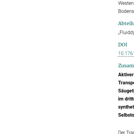
Westend
Bodens
Abteil
„Fluidd
DOI
10.176
Zusam
Aktiver
Transpo
Säugeti
im drit
synthe
Selbsto
Der Tra