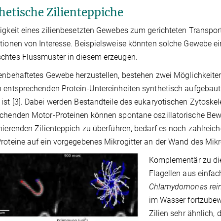
hetische Zilienteppiche
igkeit eines zilienbesetzten Gewebes zum gerichteten Transport 
tionen von Interesse. Beispielsweise könnten solche Gewebe ei
chtes Flussmuster in diesem erzeugen.
enbehaftetes Gewebe herzustellen, bestehen zwei Möglichkeiten
 entsprechenden Protein-Untereinheiten synthetisch aufgebaut 
ist [3]. Dabei werden Bestandteile des eukaryotischen Zytoske
chenden Motor-Proteinen können spontane oszillatorische Bew
nierenden Zilienteppich zu überführen, bedarf es noch zahlreich
roteine auf ein vorgegebenes Mikrogitter an der Wand des Mikr
Komplementär zu die
Flagellen aus einfac
Chlamydomonas rein
im Wasser fortzubewe
Zilien sehr ähnlich, 