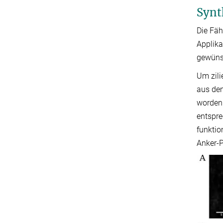
Synt
Die Fäh
Applika
gewüns
Um zili
aus den
worden 
entspre
funktio
Anker-P