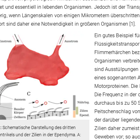
tet und essentiell in lebenden Organismen. Jedoch ist der Transp
rig, wenn Längenskalen von einigen Mikrometern überschritten w
rt sind daher eine Notwendigkeit in größeren Organismen [1].
Ein gutes Beispiel f
Flüssigkeitstranspor
Flimmerhärchen bezei
Organismen verbreite
sind Ausstülpungen 
eines sogenannten 
Motorproteinen. Die
Die Frequenz in der 
durchaus bis zu 50 
Peitschenschlag von
der darüber liegend
:
Schematische Darstellung des dritten
Zilien daher zumeist 
ntrikels und der Zilien in der Ependyma. A:
Geweben vor; so auc