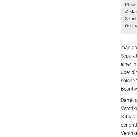
Pfade 
© Max
Selbst
Origin
man dav
Separat
einer i
über di
solche 
Beantw
Damit d
Ventrik
Schlagr
der dri
Ventrik