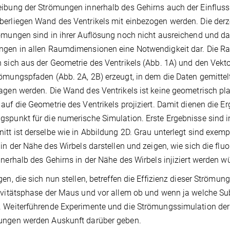
ibung der Strömungen innerhalb des Gehirns auch der Einfluss 
erliegen Wand des Ventrikels mit einbezogen werden. Die derz
ömungen sind in ihrer Auflösung noch nicht ausreichend und da
gen in allen Raumdimensionen eine Notwendigkeit dar. Die Ra
 sich aus der Geometrie des Ventrikels (Abb. 1A) und den Vekto
ömungspfaden (Abb. 2A, 2B) erzeugt, in dem die Daten gemittelt
agen werden. Die Wand des Ventrikels ist keine geometrisch pla
auf die Geometrie des Ventrikels projiziert. Damit dienen die E
spunkt für die numerische Simulation. Erste Ergebnisse sind i
itt ist derselbe wie in Abbildung 2D. Grau unterlegt sind exemp
 in der Nähe des Wirbels darstellen und zeigen, wie sich die 
nnerhalb des Gehirns in der Nähe des Wirbels injiziert werden w
gen, die sich nun stellen, betreffen die Effizienz dieser Strömu
ivitätsphase der Maus und vor allem ob und wenn ja welche Sub
 Weiterführende Experimente und die Strömungssimulation der 
ungen werden Auskunft darüber geben.