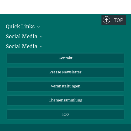
TOP
Quick Links
Social Media
Präsident
Social Media
Zahlen und Fakten
Bluesky
Jahresbericht
Mastodon
Facebook
Kontakt
Einkauf
LinkedIn
Instagram
Presse Newsletter
Meldestelle Fehlverhalten
TikTok
YouTube
Netiquette
Veranstaltungen
Themensammlung
RSS