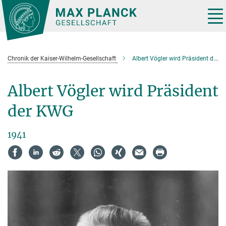
Hauptinhalt
Tog
nav
Chronik der Kaiser-Wilhelm-Gesellschaft
Albert Vögler wird Präsident der KWG
Albert Vögler wird Präsident
der KWG
1941