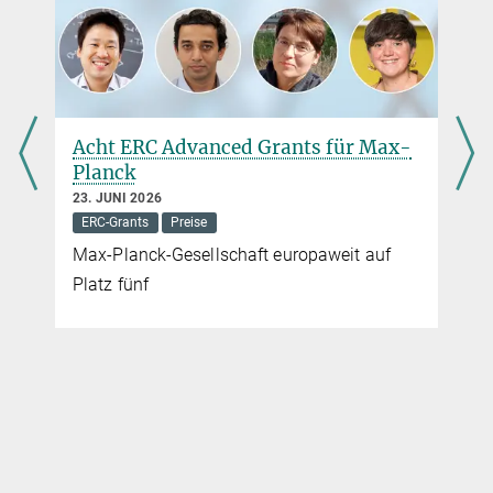
Die Tiefen der Ozeane sind ein lebensfeindlicher Ort. Um den
widrigen Bedingungen zu trotzen, haben sich viele Organismen zu
Lebensgemeinschaften zusammengeschlossen. Nicole Dubilier
und ihre Mitarbeiter am Max-Planck-Institut für marine
Mikrobiologie in Bremen entdecken immer wieder neue Symbiosen,
mit denen die Tiefseebewohner ihre Energieversorgung
Acht ERC Advanced Grants für Max-
sicherstellen.
Planck
mehr
23. JUNI 2026
ERC-Grants
Preise
Max-Planck-Gesellschaft europaweit auf
Meer Leidenschaft
Platz fünf
5. MÄRZ 2011
Statt als Primaballerina, die sie einmal werden wollte, bewegt sie
sich auf dem internationalen Parkett der Wissenschaft – und das
mit großem Erfolg: Nicole Dubilier erforscht am Bremer Max-
Planck-Institut für marine Mikrobiologie Bakterien und Würmer in
der Tiefsee.
mehr